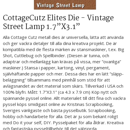
CottageCutz Elites Die - Vintage
Street Lamp 1.7”X3.1”
Alla Cottage Cutz metall dies är universella, lätta att använda
och ger vackra detaljer till alla dina kreativa projekt. De är
kompatibla med de flesta märken av stansmaskiner, t.ex. Big
Shot, Cuttlebug och Spellbinder. (Diesen är tunna, och
adaptrar och mellanlägg kan krävas på vissa, mer ”ovanliga”
maskiner.) Stansa i papper, kartong, vinyl, pergament,
självhäftande papper och mer. Dessa dies har en lätt ”släpp-
beläggning” tillsammans med pinnhål som stöd för att
avlägsnandet av det material som skärs. Tillverkad i USA och
100% blyfri. Mått: 1.7”X3.1” (ca 4.3 x 7.9 cm) Köp nytt och
spännande pyssel online. Allt materialet till ditt fina och vackra
pyssel köps smidigast online av Kristinas Scrapbooking,
Sveriges vänligaste och bästa pysselbutik. Scrapbooking,
hobby och handarbete för alla. Det är ju som bekant roligt
med Do it your self, DIY. Pysselpaket för alla åldrar. Kreativa
och fantastiska pysseltillbehör till det välgjorda