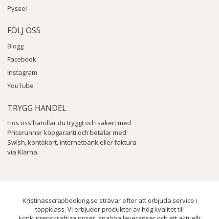
Pyssel
FÖLJ OSS
Blogg
Facebook
Instagram
YouTube
TRYGG HANDEL
Hos oss handlar du tryggt och säkert med
Pricerunner köpgaranti och betalar med
Swish, kontokort, internetbank eller faktura
via Klarna.
Kristinasscrapbooking.se strävar efter att erbjuda service i
toppklass. Vi erbjuder produkter av hög kvalitet till
konkurrenskraftiga priser, snabba leveranser och ett aktuellt