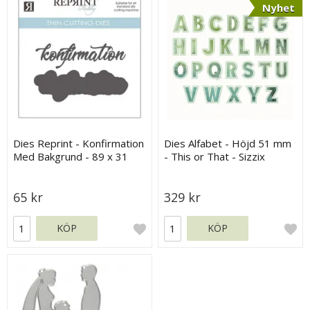
Nyhet
Dies Reprint - Konfirmation
Dies Alfabet - Höjd 51 mm
Med Bakgrund - 89 x 31
- This or That - Sizzix
mm
Thinlits Die Set
65 kr
329 kr
KÖP
KÖP