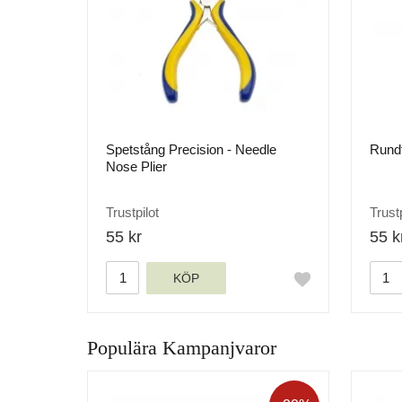
Spetstång Precision - Needle
Rundt
Nose Plier
Trustpilot
Trustp
55 kr
55 k
KÖP
Populära Kampanjvaror