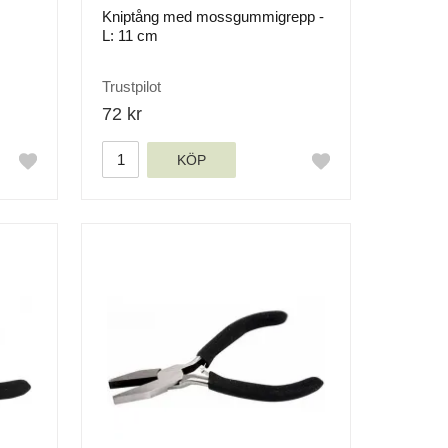
Kniptång med mossgummigrepp -
L: 11 cm
Trustpilot
72 kr
KÖP