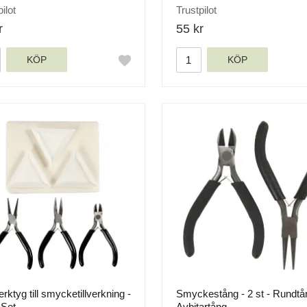
ilot
Trustpilot
r
55 kr
KÖP
KÖP
rktyg till smycketillverkning -
Smyckestång - 2 st - Rundtå
 Set
Avbitartång