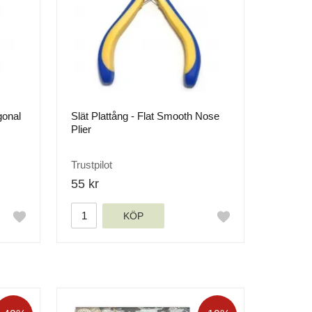
gonal
Slät Plattång - Flat Smooth Nose
Plier
Trustpilot
55 kr
KÖP