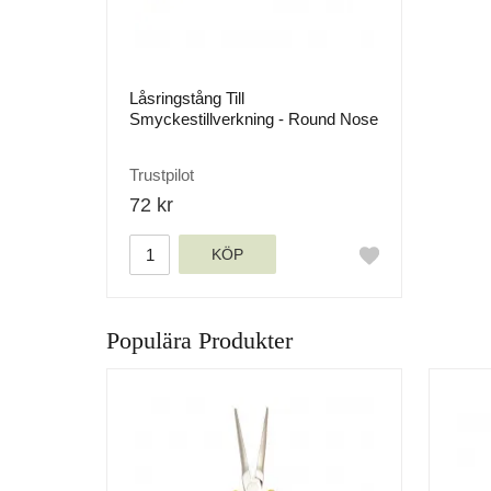
Låsringstång Till
Smyckestillverkning - Round Nose
Pliers
Trustpilot
72 kr
KÖP
Populära Produkter