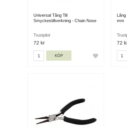
Universal Tång Till
Lång 
Smyckestillverkning - Chain Nose
mm
Trustpilot
Trustp
72 kr
72 k
KÖP