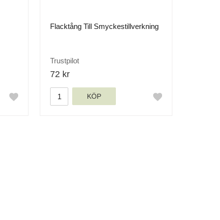
Flacktång Till Smyckestillverkning
Trustpilot
72 kr
KÖP