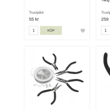
Trustpilot
Trustp
55 kr
259 
KÖP