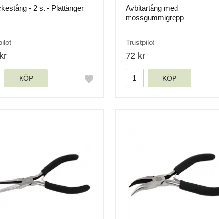
estång - 2 st - Plattänger
Avbitartång med
mossgummigrepp
ilot
Trustpilot
kr
72 kr
KÖP
KÖP