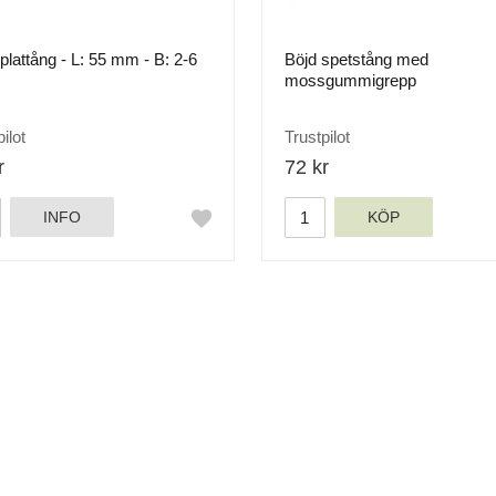
plattång - L: 55 mm - B: 2-6
Böjd spetstång med
mossgummigrepp
ilot
Trustpilot
r
72 kr
INFO
KÖP