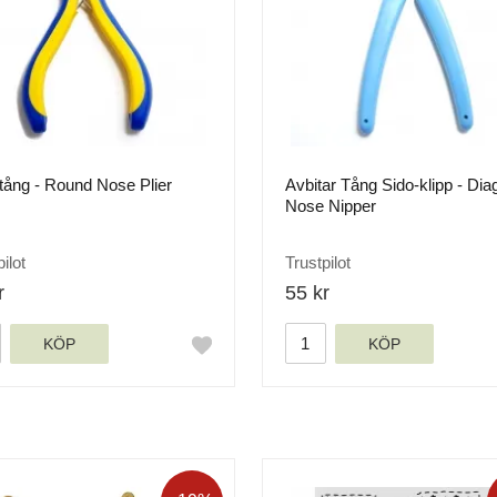
ång - Round Nose Plier
Avbitar Tång Sido-klipp - Dia
Nose Nipper
ilot
Trustpilot
r
55 kr
KÖP
KÖP