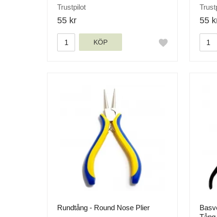
Trustpilot
Trustp
55 kr
55 k
KÖP
Rundtång - Round Nose Plier
Basve
Tång