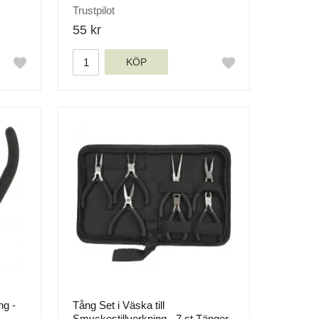
Trustpilot
55 kr
KÖP
ng -
Tång Set i Väska till
Smyckestillverkning - 7 st Tänger