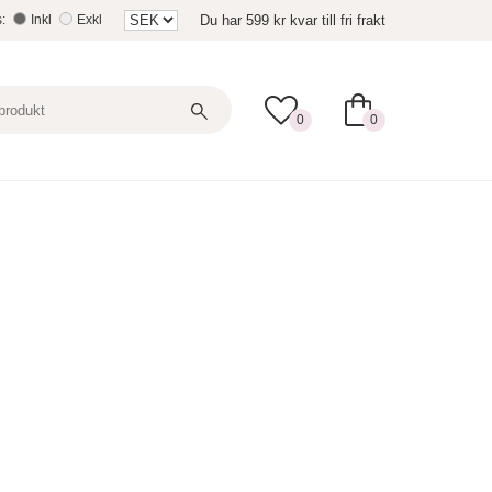
Du har
599 kr
kvar till fri frakt
s:
Inkl
Exkl
0
0