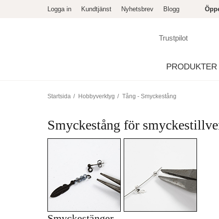
Logga in
Kundtjänst
Nyhetsbrev
Blogg
Öppe
Trustpilot
PRODUKTER
Startsida
/
Hobbyverktyg
/
Tång - Smyckestång
Smyckestång för smyckestillve
Smyckestänger