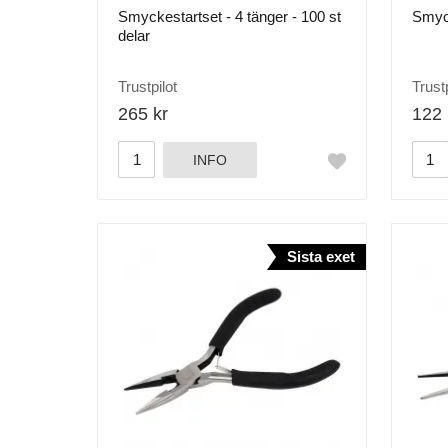
Smyckestartset - 4 tänger - 100 st
Smyck
delar
Trustpilot
Trustp
265 kr
122 
INFO
Sista exet