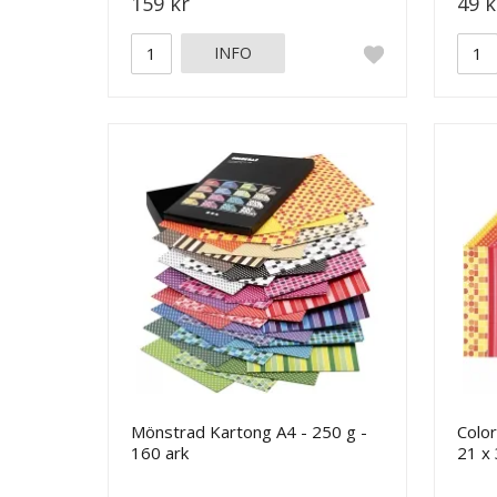
159 kr
49 k
INFO
Mönstrad Kartong A4 - 250 g -
Colo
160 ark
21 x 