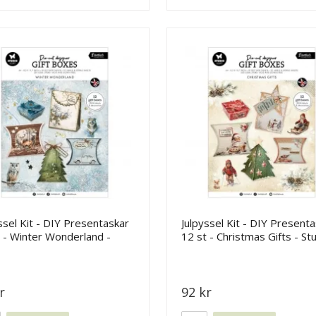
ssel Kit - DIY Presentaskar
Julpyssel Kit - DIY Present
 - Winter Wonderland -
12 st - Christmas Gifts - St
o Light
Light
r
92 kr