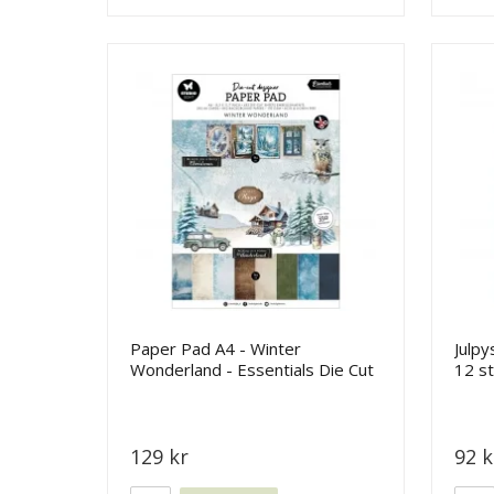
Paper Pad A4 - Winter
Julpy
Wonderland - Essentials Die Cut
12 st
- Studio Light
Studi
129 kr
92 k