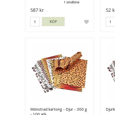
587 kr
52 k
KÖP
Mönstrad kartong - Djur - 300 g
Djurk
- 100 ark