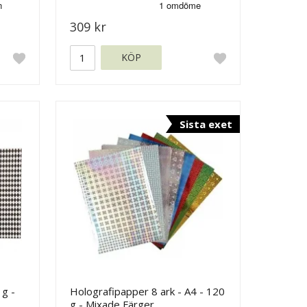
309 kr
KÖP
Sista exet
g -
Holografipapper 8 ark - A4 - 120
g - Mixade Färger