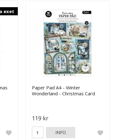
a exet
tmas
Paper Pad A4 - Winter
Wonderland - Christmas Card
Making Kit - Studio Light
119 kr
INFO