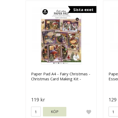
Sista exet
Paper Pad A4 - Fairy Christmas -
Paper
Christmas Card Making Kit -
Essen
Studio Light
119 kr
129 
KÖP