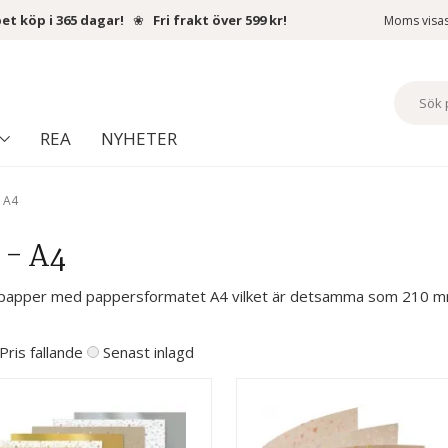
et köp i 365 dagar!
❀
Fri frakt över 599 kr!
Moms visa
REA
NYHETER
- A4
 - A4
e papper med pappersformatet A4 vilket är detsamma som 210 
Pris fallande
Senast inlagd