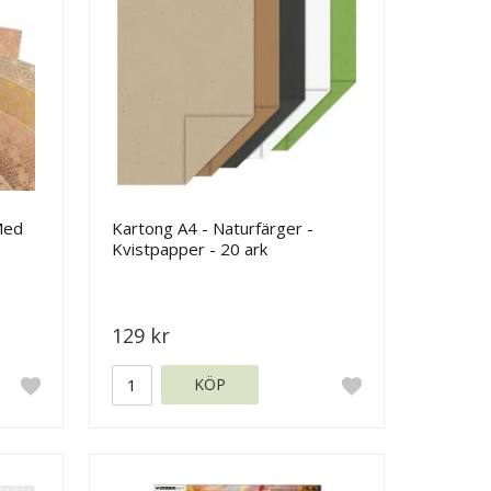
Med
Kartong A4 - Naturfärger -
Kvistpapper - 20 ark
129 kr
KÖP