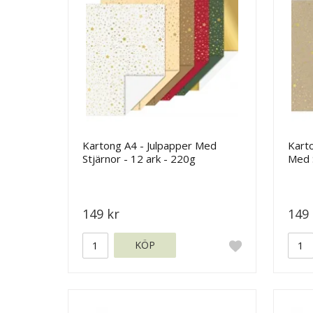
Kartong A4 - Julpapper Med
Karto
Stjärnor - 12 ark - 220g
Med S
149 kr
149 
KÖP