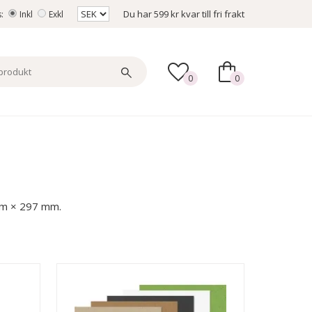
Du har
599 kr
kvar till fri frakt
s:
Inkl
Exkl
0
0
mm × 297 mm.