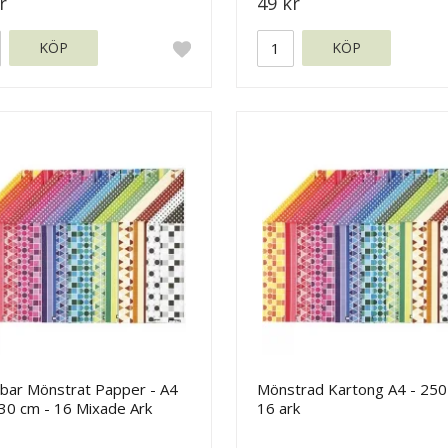
r
49 kr
KÖP
KÖP
rbar Mönstrat Papper - A4
Mönstrad Kartong A4 - 250 
30 cm - 16 Mixade Ark
16 ark