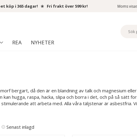
et köp i 365 dagar!
❀
Fri frakt över 599 kr!
Moms visa
REA
NYHETER
amorf bergart, då den är en blandning av talk och magnesium eller k
 kan hugga, raspa, hacka, slipa och borra i det, och på så sätt for
gt stimulerande att arbeta med. Alla våra täljstenar är asbestfria
e
Senast inlagd