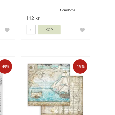
112 kr
KÖP
-49%
-19%