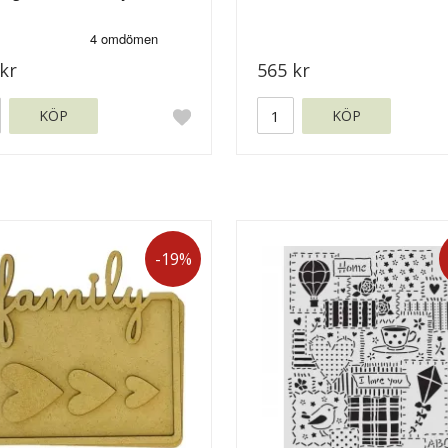
kr
565 kr
KÖP
KÖP
-19%