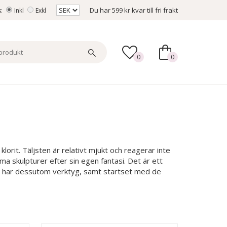
Du har
599 kr
kvar till fri frakt
s:
Inkl
Exkl
0
0
lorit. Täljsten är relativt mjukt och reagerar inte
ma skulpturer efter sin egen fantasi. Det är ett
. Vi har dessutom verktyg, samt startset med de