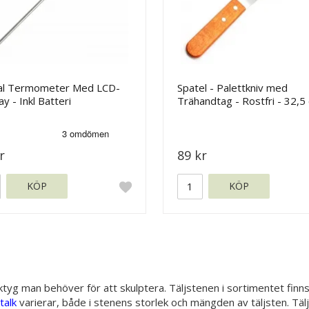
tal Termometer Med LCD-
Spatel - Palettkniv med
ay - Inkl Batteri
Trähandtag - Rostfri - 32,5
r
89 kr
KÖP
KÖP
ktyg man behöver för att skulptera. Täljstenen i sortimentet finn
talk
varierar, både i stenens storlek och mängden av täljsten. Täl