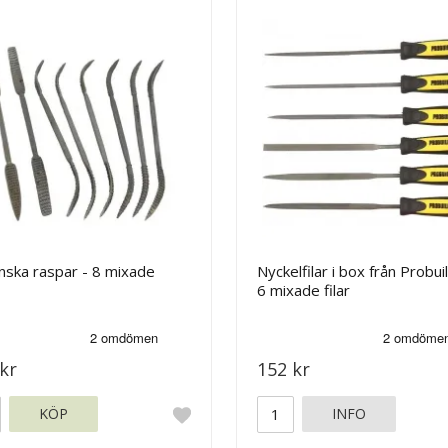
enska raspar - 8 mixade
Nyckelfilar i box från Probui
6 mixade filar
kr
152 kr
KÖP
INFO