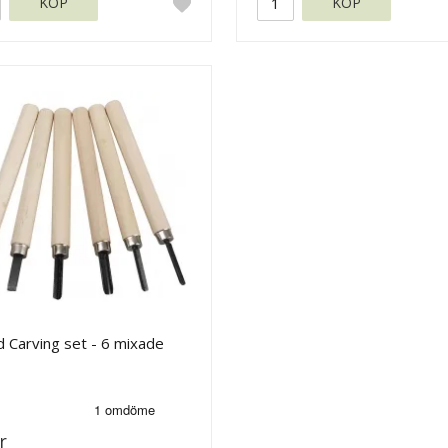
KÖP
KÖP
 Carving set - 6 mixade
r