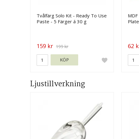
Tvålfärg Solo Kit - Ready To Use
MDF 
Paste - 5 Färger á 30 g
Plate
159 kr
62 k
199 kr
KÖP
Ljustillverkning