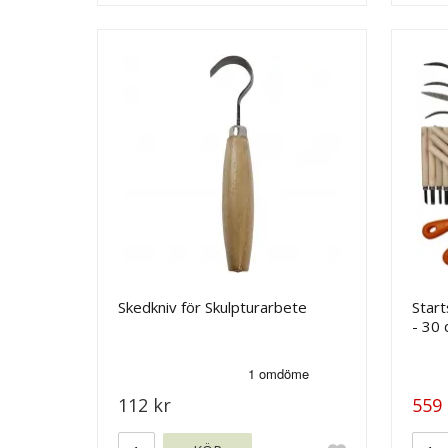
Skedkniv för Skulpturarbete
Start
- 30 
112 kr
559 