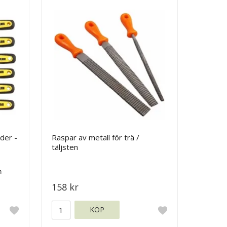
lder -
Raspar av metall för trä /
täljsten
158 kr
KÖP