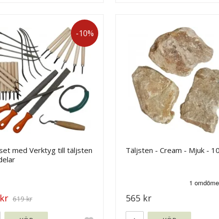
-10%
set med Verktyg till täljsten
Täljsten - Cream - Mjuk - 1
delar
kr
565 kr
619 kr