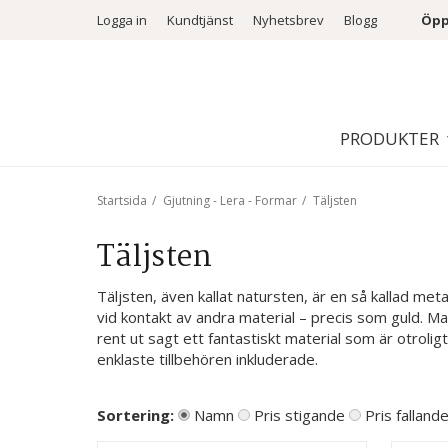
Logga in
Kundtjänst
Nyhetsbrev
Blogg
Öpp
PRODUKTER
Startsida
/
Gjutning - Lera - Formar
/
Täljsten
Täljsten
Täljsten, även kallat natursten, är en så kallad met
vid kontakt av andra material – precis som guld. Man
rent ut sagt ett fantastiskt material som är otroli
enklaste tillbehören inkluderade.
Sortering:
Namn
Pris stigande
Pris falland