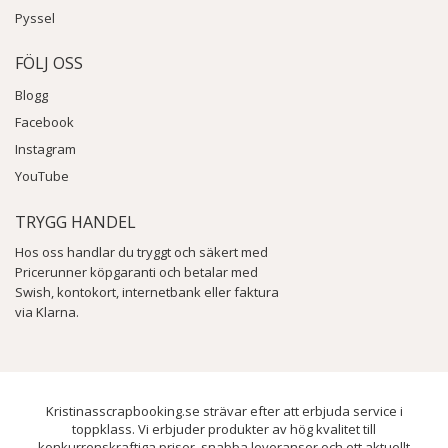
Pyssel
FÖLJ OSS
Blogg
Facebook
Instagram
YouTube
TRYGG HANDEL
Hos oss handlar du tryggt och säkert med
Pricerunner köpgaranti och betalar med
Swish, kontokort, internetbank eller faktura
via Klarna.
Kristinasscrapbooking.se strävar efter att erbjuda service i
toppklass. Vi erbjuder produkter av hög kvalitet till
konkurrenskraftiga priser, snabba leveranser och ett aktuellt