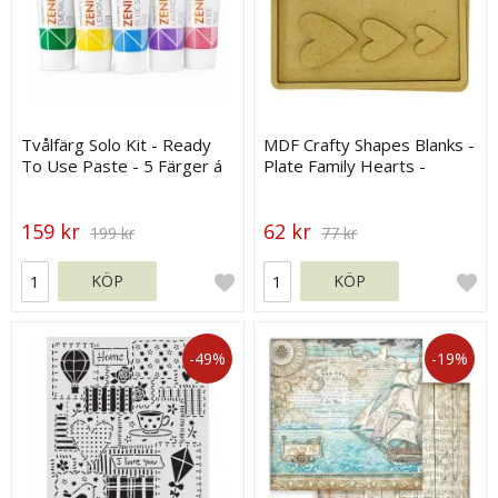
Tvålfärg Solo Kit - Ready
MDF Crafty Shapes Blanks -
To Use Paste - 5 Färger á
Plate Family Hearts -
30 g
Stamperia
159 kr
62 kr
199 kr
77 kr
KÖP
KÖP
-49%
-19%