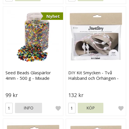
Nyhet
Seed Beads Glaspärlor
DIY Kit Smycken - Två
4mm - 500 g - Mixade
Halsband och Örhängen -
Basfärger
Rosa / Vit
99 kr
132 kr
INFO
KÖP