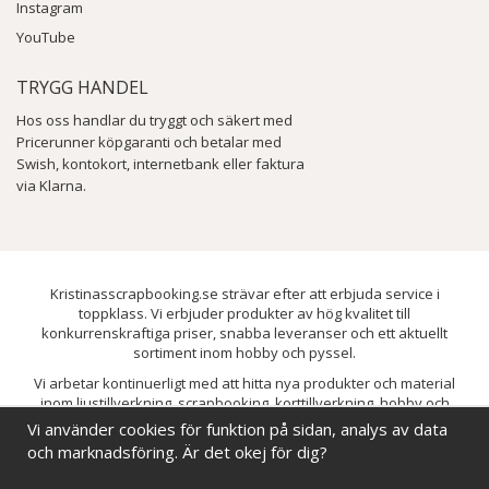
Instagram
YouTube
TRYGG HANDEL
Hos oss handlar du tryggt och säkert med
Pricerunner köpgaranti och betalar med
Swish, kontokort, internetbank eller faktura
via Klarna.
Kristinasscrapbooking.se strävar efter att erbjuda service i
toppklass. Vi erbjuder produkter av hög kvalitet till
konkurrenskraftiga priser, snabba leveranser och ett aktuellt
sortiment inom hobby och pyssel.
Vi arbetar kontinuerligt med att hitta nya produkter och material
inom ljustillverkning, scrapbooking, korttillverkning, hobby och
pyssel. Målet är att bredda sortimentet och löpande förbättra och
Vi använder cookies för funktion på sidan, analys av data
utveckla vårt utbud, så att du alltid kan hitta det du behöver hos oss.
och marknadsföring. Är det okej för dig?