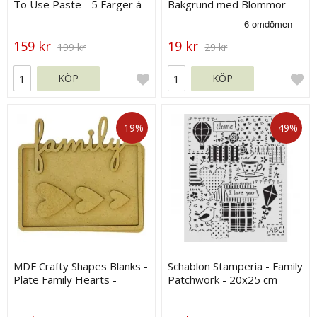
To Use Paste - 5 Färger á
Bakgrund med Blommor -
30 g
120 x 90 mm
159 kr
19 kr
199 kr
29 kr
KÖP
KÖP
-19%
-49%
MDF Crafty Shapes Blanks -
Schablon Stamperia - Family
Plate Family Hearts -
Patchwork - 20x25 cm
Stamperia