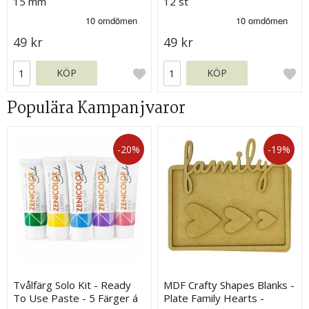
15 mm
12 st
49 kr
49 kr
KÖP
KÖP
Populära Kampanjvaror
-20%
-19%
Tvålfärg Solo Kit - Ready
MDF Crafty Shapes Blanks -
To Use Paste - 5 Färger á
Plate Family Hearts -