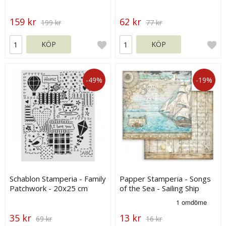
30 g
Stamperia
159 kr
62 kr
199 kr
77 kr
KÖP
KÖP
-49%
-19%
Schablon Stamperia - Family
Papper Stamperia - Songs
Patchwork - 20x25 cm
of the Sea - Sailing Ship
35 kr
13 kr
69 kr
16 kr