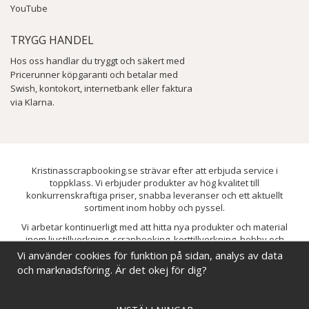
YouTube
TRYGG HANDEL
Hos oss handlar du tryggt och säkert med
Pricerunner köpgaranti och betalar med
Swish, kontokort, internetbank eller faktura
via Klarna.
Kristinasscrapbooking.se strävar efter att erbjuda service i
toppklass. Vi erbjuder produkter av hög kvalitet till
konkurrenskraftiga priser, snabba leveranser och ett aktuellt
sortiment inom hobby och pyssel.
Vi arbetar kontinuerligt med att hitta nya produkter och material
inom ljustillverkning, scrapbooking, korttillverkning, hobby och
pyssel. Målet är att bredda sortimentet och löpande förbättra och
Vi använder cookies för funktion på sidan, analys av data
utveckla vårt utbud, så att du alltid kan hitta det du behöver hos oss.
och marknadsföring. Är det okej för dig?