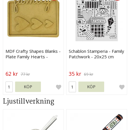
MDF Crafty Shapes Blanks -
Schablon Stamperia - Family
Plate Family Hearts -
Patchwork - 20x25 cm
Stamperia
62 kr
35 kr
77 kr
69 kr
KÖP
KÖP
Ljustillverkning