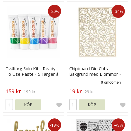
-20%
-34%
Tvålfärg Solo Kit - Ready
Chipboard Die Cuts -
To Use Paste - 5 Färger á
Bakgrund med Blommor -
30 g
120 x 90 mm
159 kr
19 kr
199 kr
29 kr
KÖP
KÖP
-19%
-49%