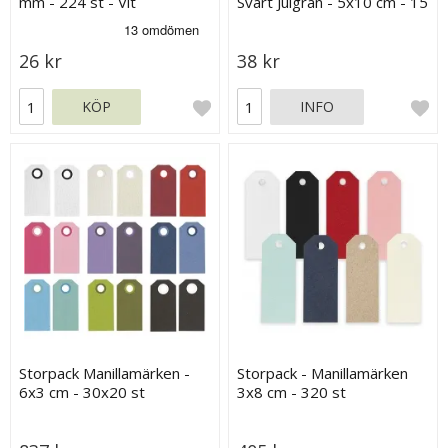
mm - 224 st - Vit
Svart Julgran - 5x10 cm - 15
st
26 kr
38 kr
KÖP
INFO
Storpack Manillamärken -
Storpack - Manillamärken
6x3 cm - 30x20 st
3x8 cm - 320 st