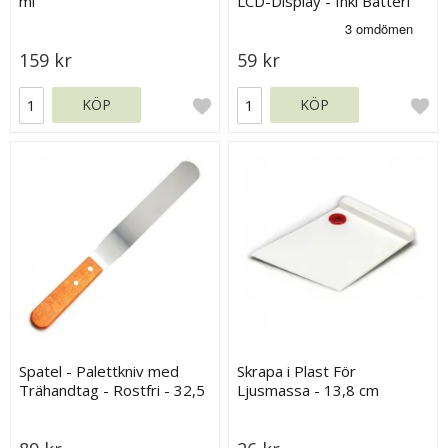
ml
LCD-Display - Inkl Batteri
159 kr
59 kr
KÖP
KÖP
Spatel - Palettkniv med
Skrapa i Plast För
Trähandtag - Rostfri - 32,5
Ljusmassa - 13,8 cm
cm