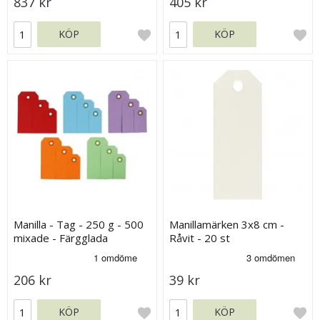
837 kr
405 kr
KÖP
KÖP
Manilla - Tag - 250 g - 500
Manillamärken 3x8 cm -
mixade - Färgglada
Råvit - 20 st
Etiketter
206 kr
39 kr
KÖP
KÖP