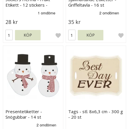
Etikett - 12 stickers -
Griffeltavla - 16 st
76x35 mm
28 kr
35 kr
KÖP
KÖP
Presentetiketter -
Tags - stl. 8x6,3 cm - 300 g
Snögubbar - 14 st
- 20 st