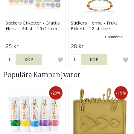
Stickers Etiketter - Grattis
Stickers Herma - Frukt
Hurra - 44 st - 19x14 cm
Etikett - 12 stickers -
76x35 mm
25 kr
28 kr
KÖP
KÖP
Populära Kampanjvaror
-20%
-19%