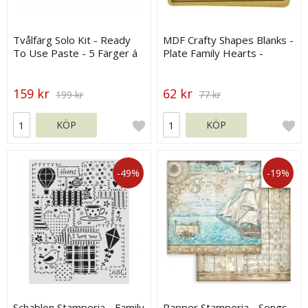
Tvålfärg Solo Kit - Ready
MDF Crafty Shapes Blanks -
To Use Paste - 5 Färger á
Plate Family Hearts -
30 g
Stamperia
159 kr
62 kr
199 kr
77 kr
KÖP
KÖP
-49%
-19%
Schablon Stamperia - Family
Papper Stamperia - Songs