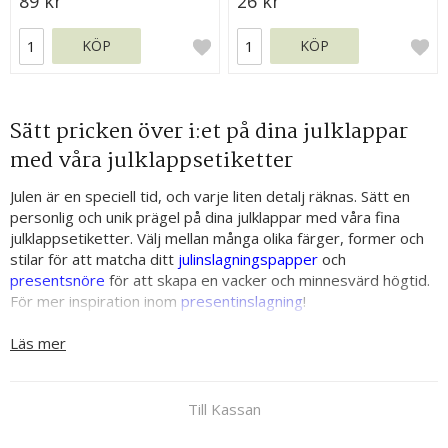
89 kr
26 kr
KÖP
KÖP
Sätt pricken över i:et på dina julklappar
med våra julklappsetiketter
Julen är en speciell tid, och varje liten detalj räknas. Sätt en
personlig och unik prägel på dina julklappar med våra fina
julklappsetiketter. Välj mellan många olika färger, former och
stilar för att matcha ditt
julinslagningspapper
och
presentsnöre
för att skapa en vacker och minnesvärd högtid.
För mer inspiration inom
presentinslagning
!
Läs mer
Till Kassan