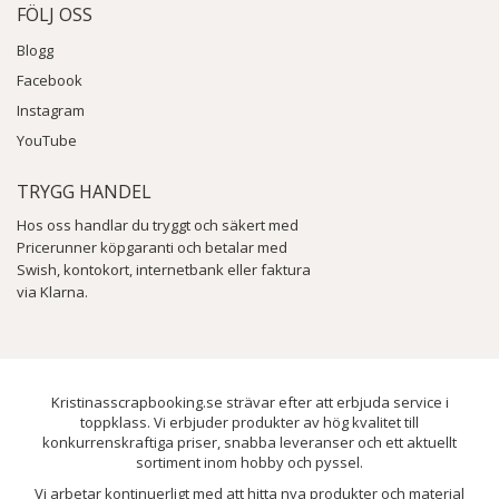
FÖLJ OSS
som ger dina presenter en unik touch.
Blogg
Skapa unika dekorationer på glasburkar
Facebook
Använd målartejp för att skapa eleganta och kreativa dekorationer på
Instagram
glasburkar. Måla över tejpen och när det torkar, ta bort den för att avslöja ett
YouTube
vackert och transparent mönster på glaset.
Organisera och märka
TRYGG HANDEL
Använd målartejp för att organisera och märka saker i ditt hem eller
Hos oss handlar du tryggt och säkert med
arbetsplats. Du kan använda olika färger för att koda och kategorisera olika
Pricerunner köpgaranti och betalar med
objekt och ytor.
Swish, kontokort, internetbank eller faktura
via Klarna.
Skapa DIY-inramade konstverk
Rama in ditt favoritfoto eller konstverk med hjälp av målartejp. Skapa en
dekorativ ram runt bilden genom att placera målartejpen runt kanterna på ett
tomt foto eller konstverksram.
Kristinasscrapbooking.se strävar efter att erbjuda service i
toppklass. Vi erbjuder produkter av hög kvalitet till
konkurrenskraftiga priser, snabba leveranser och ett aktuellt
sortiment inom hobby och pyssel.
Vi arbetar kontinuerligt med att hitta nya produkter och material