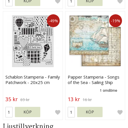
KÖP
KÖP
-49%
-19%
Schablon Stamperia - Family
Papper Stamperia - Songs
Patchwork - 20x25 cm
of the Sea - Sailing Ship
35 kr
13 kr
69 kr
16 kr
KÖP
KÖP
Ljustillverkning