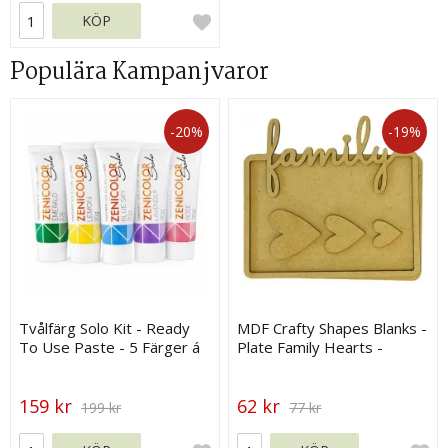
KÖP
Populära Kampanjvaror
-20%
-19%
Tvålfärg Solo Kit - Ready
MDF Crafty Shapes Blanks -
To Use Paste - 5 Färger á
Plate Family Hearts -
30 g
Stamperia
159 kr
62 kr
199 kr
77 kr