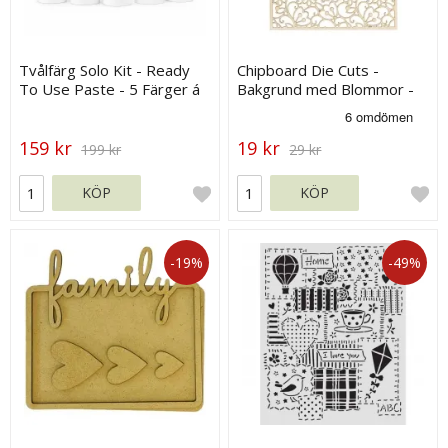
Tvålfärg Solo Kit - Ready
Chipboard Die Cuts -
To Use Paste - 5 Färger á
Bakgrund med Blommor -
30 g
120 x 90 mm
159 kr
19 kr
199 kr
29 kr
KÖP
KÖP
-19%
-49%