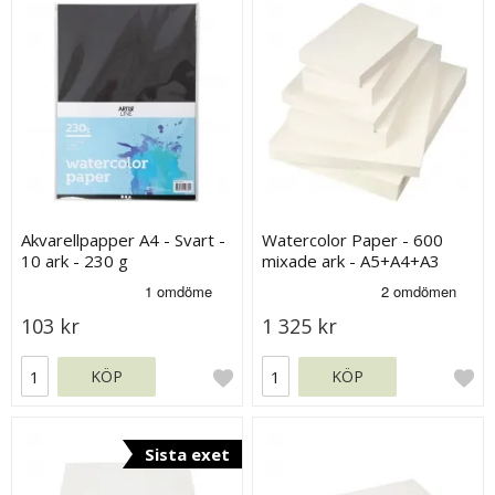
Akvarellpapper A4 - Svart -
Watercolor Paper - 600
10 ark - 230 g
mixade ark - A5+A4+A3
103 kr
1 325 kr
KÖP
KÖP
Sista exet