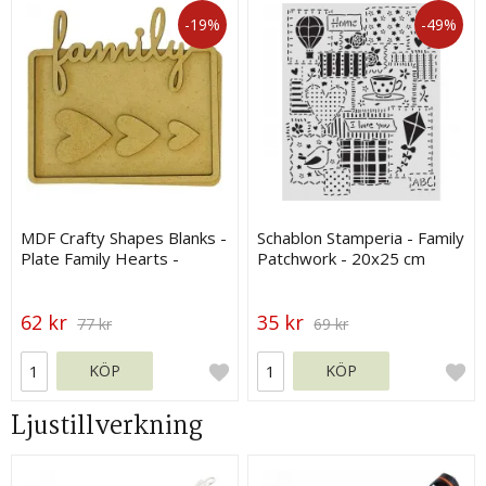
-19%
-49%
MDF Crafty Shapes Blanks -
Schablon Stamperia - Family
Plate Family Hearts -
Patchwork - 20x25 cm
Stamperia
62 kr
35 kr
77 kr
69 kr
KÖP
KÖP
Ljustillverkning