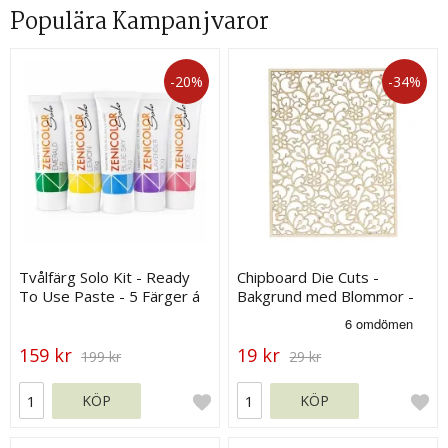
Populära Kampanjvaror
-20%
-34%
Tvålfärg Solo Kit - Ready
Chipboard Die Cuts -
To Use Paste - 5 Färger á
Bakgrund med Blommor -
30 g
120 x 90 mm
159 kr
19 kr
199 kr
29 kr
KÖP
KÖP