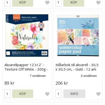
KÖP
KÖP
Akvarellpapper 12´x12´ -
Målarbok till akvarell - 30,5
Texture Off White - 300g -
x 30,5 cm, - Guld - 12 ark
5 ark
89 kr
206 kr
KÖP
INFO