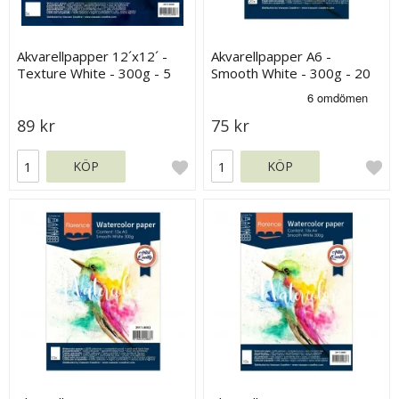
Akvarellpapper 12´x12´ -
Akvarellpapper A6 -
Texture White - 300g - 5
Smooth White - 300g - 20
ark
ark
89 kr
75 kr
KÖP
KÖP