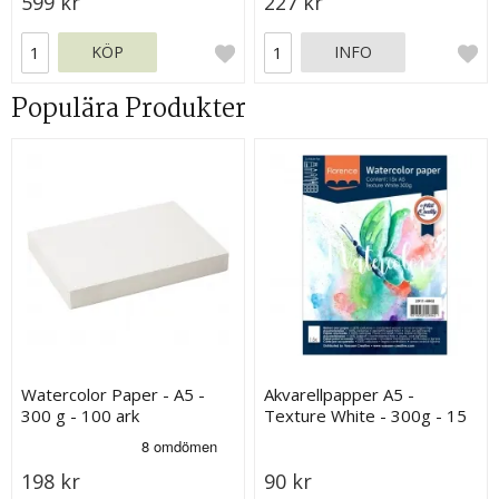
599 kr
227 kr
KÖP
INFO
Populära Produkter
Watercolor Paper - A5 -
Akvarellpapper A5 -
300 g - 100 ark
Texture White - 300g - 15
ark
198 kr
90 kr