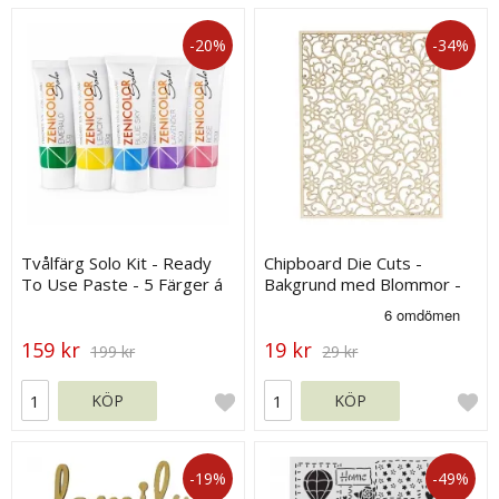
-20%
-34%
Tvålfärg Solo Kit - Ready
Chipboard Die Cuts -
To Use Paste - 5 Färger á
Bakgrund med Blommor -
30 g
120 x 90 mm
159 kr
19 kr
199 kr
29 kr
KÖP
KÖP
-19%
-49%