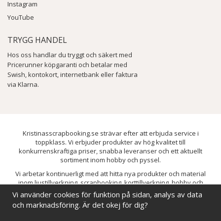
eller liknande program, och göra om den till svart-vit. Med
Instagram
denna bild blir det betydligt mycket lättare att veta vilka
YouTube
snäckor som ska placeras vart. Skriv sedan ut på overheadfilm
och projicera direkt på väggen. En enkel idé som troligen är
TRYGG HANDEL
mycket tidskrävande att utföra och kommer att kräva stor
noggrannhet och stort engagemang.
Hos oss handlar du tryggt och säkert med
Pricerunner köpgaranti och betalar med
Swish, kontokort, internetbank eller faktura
via Klarna.
Kristinasscrapbooking.se strävar efter att erbjuda service i
toppklass. Vi erbjuder produkter av hög kvalitet till
konkurrenskraftiga priser, snabba leveranser och ett aktuellt
sortiment inom hobby och pyssel.
Vi arbetar kontinuerligt med att hitta nya produkter och material
inom ljustillverkning, scrapbooking, korttillverkning, hobby och
pyssel. Målet är att bredda sortimentet och löpande förbättra och
Vi använder cookies för funktion på sidan, analys av data
utveckla vårt utbud, så att du alltid kan hitta det du behöver hos oss.
och marknadsföring. Är det okej för dig?