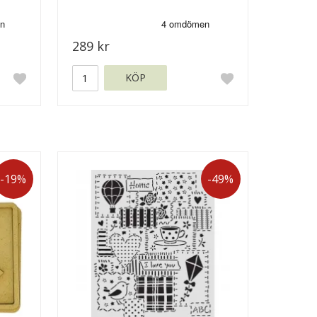
289 kr
KÖP
-19%
-49%