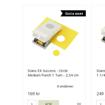
Sista exet
Stans EK Success - Circle
Stans
Medium Punch 1 Tum - 2,54 cm
1 1/
169 kr
249 
KÖP