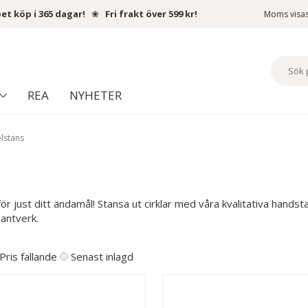
et köp i 365 dagar!
❀
Fri frakt över 599 kr!
Moms visa
REA
NYHETER
elstans
ör just ditt ändamål! Stansa ut cirklar med våra kvalitativa handst
hantverk.
Pris fallande
Senast inlagd