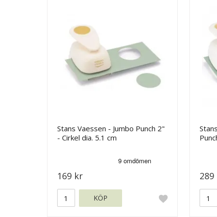
Stans Vaessen - Jumbo Punch 2"
Stan
- Cirkel dia. 5.1 cm
Punch
169 kr
289 
KÖP