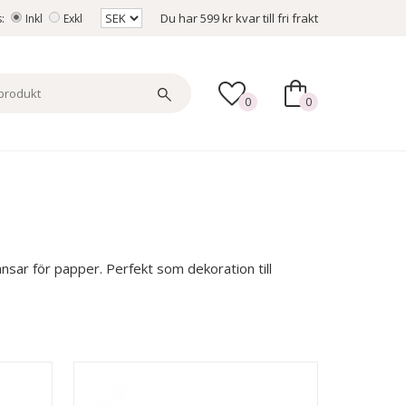
Du har
599 kr
kvar till fri frakt
s:
Inkl
Exkl
0
0
ansar för papper. Perfekt som dekoration till