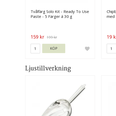
Tvålfärg Solo Kit - Ready To Use
Chip
Paste - 5 Färger á 30 g
med 
159 kr
19 k
199 kr
KÖP
Ljustillverkning