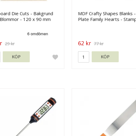
board Die Cuts - Bakgrund
MDF Crafty Shapes Blanks -
Blommor - 120 x 90 mm
Plate Family Hearts - Stam
r
62 kr
29 kr
77 kr
KÖP
KÖP