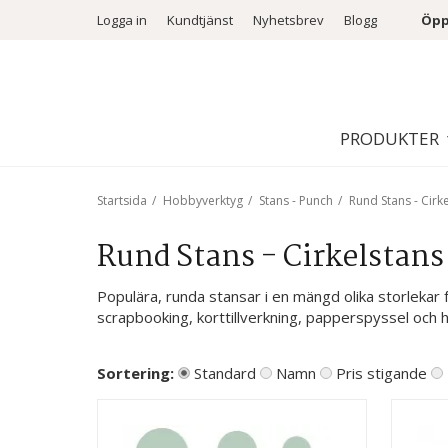
Logga in
Kundtjänst
Nyhetsbrev
Blogg
Öpp
PRODUKTER
Startsida
/
Hobbyverktyg
/
Stans - Punch
/
Rund Stans - Cirk
Rund Stans - Cirkelstans
Populära, runda stansar i en mängd olika storlekar f
scrapbooking, korttillverkning, papperspyssel och 
Sortering:
Standard
Namn
Pris stigande