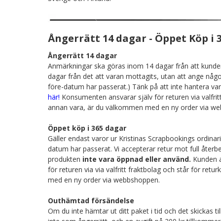
Ångerrätt 14 dagar - Öppet Köp i
Ångerrätt 14 dagar
Anmärkningar ska göras inom 14 dagar från att kunden 
dagar från det att varan mottagits, utan att ange någon
före-datum har passerat.) Tänk på att inte hantera var
här!
Konsumenten ansvarar själv för returen via valfritt
annan vara, är du välkommen med en ny order via w
Öppet köp i 365 dagar
Gäller endast varor ur Kristinas Scrapbookings ordinari
datum har passerat. Vi accepterar retur mot full återb
produkten
inte vara öppnad eller använd.
Kunden an
för returen via via valfritt fraktbolag och står för re
med en ny order via webbshoppen.
Outhämtad försändelse
Om du inte hämtar ut ditt paket i tid och det skickas 