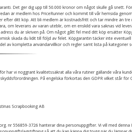
ranti. Det ger dig upp till 50.000 kronor om något skulle gå snett. F
redan är medlem hos PriceRunner och kommit till vår hemsida genom
 efter ditt köp. Att bli medlem är kostnadsfritt och tar mindre än tre
ra, om leverans av varan uteblir, om en enskild vara saknas vid levera
n adress du är skriven på. Om något gått fel med ditt köp ersätter Kö
isk skada du lidit till följd av felet. Köpgarantin täcker inte eventuel
a del av kompletta användarvillkor och regler samt lista på kategorier
rför har vi noggrant kvalitetssäkrat alla våra rutiner gällande våra k
taskyddsförordningen. På engelska förkortas den GDPR vilket står för 
istinas Scrapbooking AB
g. nr 556859-3726 hanterar dina personuppgifter. Vi vill med denna Int
onuppgiftslagstiftning så att du kan känna dig trygg när du lämnar din