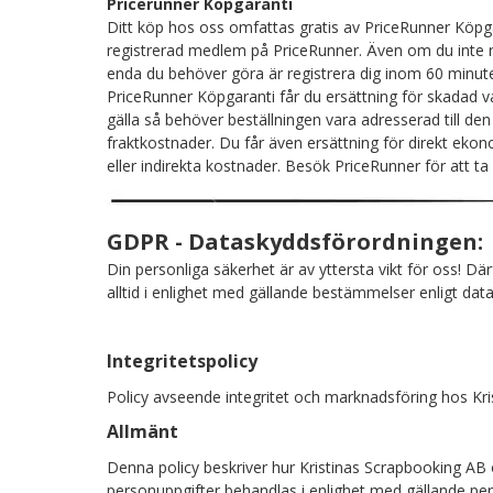
Pricerunner Köpgaranti
Ditt köp hos oss omfattas gratis av PriceRunner Köpga
registrerad medlem på PriceRunner. Även om du inte 
enda du behöver göra är registrera dig inom 60 minuter
PriceRunner Köpgaranti får du ersättning för skadad va
gälla så behöver beställningen vara adresserad till de
fraktkostnader. Du får även ersättning för direkt ekonom
eller indirekta kostnader. Besök PriceRunner för att t
GDPR - Dataskyddsförordningen:
Din personliga säkerhet är av yttersta vikt för oss! Dä
alltid i enlighet med gällande bestämmelser enligt da
Integritetspolicy
Policy avseende integritet och marknadsföring hos Kr
Allmänt
Denna policy beskriver hur Kristinas Scrapbooking AB or
personuppgifter behandlas i enlighet med gällande pers