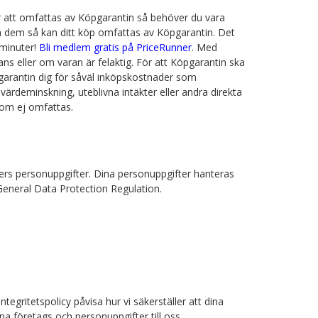
ör att omfattas av Köpgarantin så behöver du vara
 dem så kan ditt köp omfattas av Köpgarantin. Det
 minuter!
Bli medlem gratis på PriceRunner
. Med
ns eller om varan är felaktig. För att Köpgarantin ska
pgarantin dig för såväl inköpskostnader som
l värdeminskning, uteblivna intäkter eller andra direkta
 som ej omfattas.
unders personuppgifter. Dina personuppgifter hanteras
General Data Protection Regulation.
egritetspolicy påvisa hur vi säkerställer att dina
a företags och personuppgifter till oss.