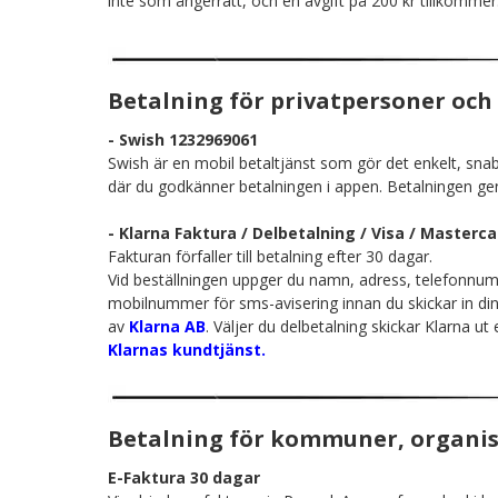
inte som ångerrätt, och en avgift på 200 kr tillkommer
Betalning för privatpersoner och
- Swish 1232969061
Swish är en mobil betaltjänst som gör det enkelt, snab
där du godkänner betalningen i appen. Betalningen ge
- Klarna
Faktura / Delbetalning / Visa / Masterca
Fakturan förfaller till betalning efter 30 dagar.
Vid beställningen uppger du namn, adress, telefonnum
mobilnummer för sms-avisering innan du skickar in din o
av
Klarna AB
. Väljer du delbetalning skickar Klarna ut
Klarnas kundtjänst.
Betalning för kommuner, organis
E-Faktura 30 dagar