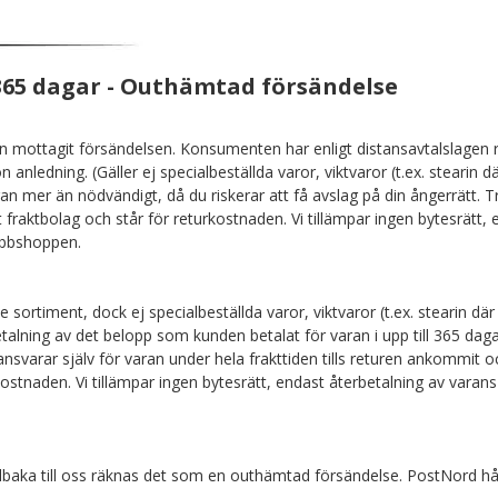
 365 dagar - Outhämtad försändelse
mottagit försändelsen. Konsumenten har enligt distansavtalslagen rä
 anledning. (Gäller ej specialbeställda varor, viktvaror (t.ex. stearin 
an mer än nödvändigt, då du riskerar att få avslag på din ångerrätt. Tr
 fraktbolag och står för returkostnaden. Vi tillämpar ingen bytesrätt,
ebbshoppen.
e sortiment, dock ej specialbeställda varor, viktvaror (t.ex. stearin dä
etalning av det belopp som kunden betalat för varan i upp till 365 dag
svarar själv för varan under hela frakttiden tills returen ankommit 
turkostnaden. Vi tillämpar ingen bytesrätt, endast återbetalning av va
tillbaka till oss räknas det som en outhämtad försändelse. PostNord hå