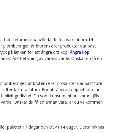
tt att returnera oanvända, felfria varor inom 14
där plomberingen är bruten) eller produkter där bäst
yck på länken för att ångra ditt köp:
Ångra köp
 endast återbetalning av varans värde. Önskar du få en
r plomberingen är bruten) eller produkter där bäst före-
ar efter fakturadatum. För att åberopa öppet köp får
och blivit godkänd. Du som konsument ansvarar själv
rans värde. Önskar du få en annan vara, är du välkommen
ller paketet i 7 dagar och DSV i 14 dagar. Detta räknas