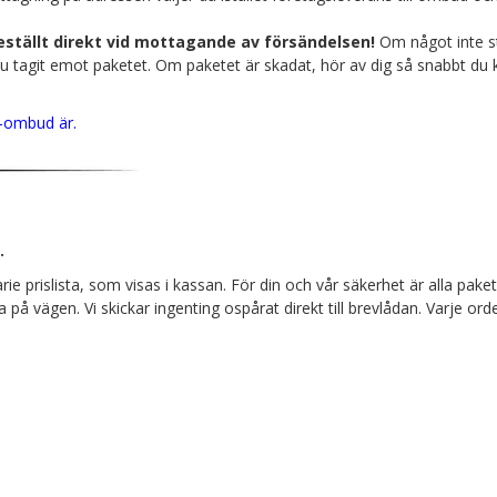
 beställt direkt vid mottagande av försändelsen!
Om något inte s
u tagit emot paketet. Om paketet är skadat, hör av dig så snabbt du k
)-ombud är.
.
rie prislista, som visas i kassan. För din och vår säkerhet är alla pak
a på vägen. Vi skickar ingenting ospårat direkt till brevlådan. Varje o