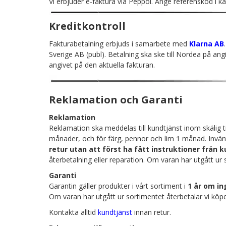
Vi erbjuder e-faktura via Peppol. Ange referenskod i k
Kreditkontroll
Fakturabetalning erbjuds i samarbete med
Klarna AB
Sverige AB (publ). Betalning ska ske till Nordea på ang
angivet på den aktuella fakturan.
Reklamation och Garanti
Reklamation
Reklamation ska meddelas till kundtjänst inom skälig t
månader, och för färg, pennor och lim 1 månad. Invänta 
retur utan att först ha fått instruktioner från
återbetalning eller reparation. Om varan har utgått u
Garanti
Garantin gäller produkter i vårt sortiment i
1 år om i
Om varan har utgått ur sortimentet återbetalar vi köpes
Kontakta alltid
kundtjänst
innan retur.