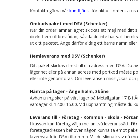
Kontakta gärna vår
kundtjänst
för aktuell orderstatus
Ombudspaket med DSV (Schenker)
När din order lämnar lagret skickas ett mejl med ditt 
direkt hem till brevlådan, såvida du inte har valt heml
ut ditt paketet. Ange därför aldrig ett barns namn ell
Hemleverans med DSV (Schenker)
Ditt paket skickas direkt till din adress med DSV. Du a
lägenhet eller på annan adress med portkod måste po
eller inte genomföras. Om leveransen misslyckas och pa
Hämta på lager - Ängelholm, Skåne
Avhämtning sker på vårt lager på Metallgatan 17 B i Ä
vardagar kl. 12.00-15.00. Vid upphämtning måste du ku
Leverans till - Företag - Kommun - Skola - Försa
I kassan kan företag välja mellan två leveranssätt:
för
företagsadressen behöver någon kunna ta emot pakete
lagerhyra från DSV tillkomma. Vill du slippa krav på m