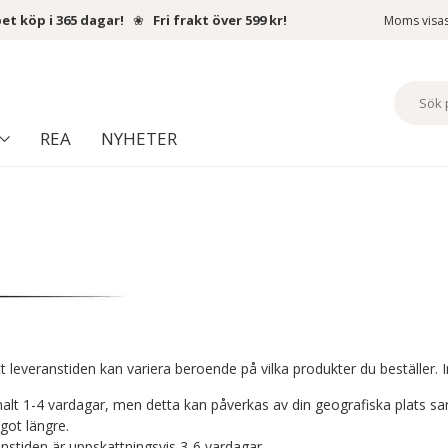
et köp i 365 dagar!
❀
Fri frakt över 599 kr!
Moms visa
REA
NYHETER
 att leveranstiden kan variera beroende på vilka produkter du beställer
alt 1-4 vardagar, men detta kan påverkas av din geografiska plats sa
got längre.
stiden är uppskattningsvis 3-6 vardagar.