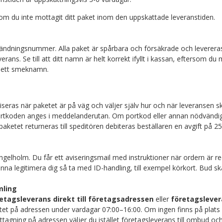
 om du inte mottagit ditt paket inom den uppskattade leveranstiden.
sändningsnummer. Alla paket är spårbara och försäkrade och levereras d
everans. Se till att ditt namn är helt korrekt ifyllt i kassan, eftersom
er ett smeknamn.
viseras när paketet är på väg och väljer själv hur och när leveransen s
rtkoden anges i meddelanderutan. Om portkod eller annan nödvändig
ketet returneras till speditören debiteras beställaren en avgift på 25
ngelholm. Du får ett aviseringsmail med instruktioner när ordern är 
nna legitimera dig så ta med ID-handling, till exempel körkort. Bud 
mling
etagsleverans direkt till företagsadressen
eller
företagslever
t på adressen under vardagar 07:00–16:00. Om ingen finns på plats 
ottagning på adressen väljer du istället företagsleverans till ombud oc