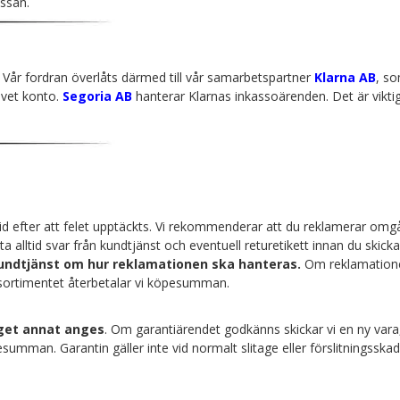
assan.
. Vår fordran överlåts därmed till vår samarbetspartner
Klarna AB
, so
ivet konto.
Segoria AB
hanterar Klarnas inkassoärenden. Det är viktig
id efter att felet upptäckts. Vi rekommenderar att du reklamerar omgå
alltid svar från kundtjänst och eventuell returetikett innan du skickar
 kundtjänst om hur reklamationen ska hanteras.
Om reklamationen
r sortimentet återbetalar vi köpesumman.
nget annat anges
. Om garantiärendet godkänns skickar vi en ny vara, 
umman. Garantin gäller inte vid normalt slitage eller förslitningsskad