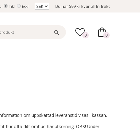
Du har
599 kr
kvar till fri frakt
s:
Inkl
Exkl
0
0
. Information om uppskattad leveranstid visas i kassan.
mt hur ofta ditt ombud har utkörning. OBS! Under