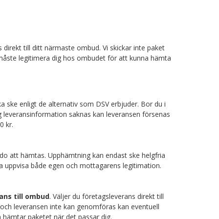
irekt till ditt närmaste ombud. Vi skickar inte paket
 du måste legitimera dig hos ombudet för att kunna hämta
ka ske enligt de alternativ som DSV erbjuder. Bor du i
 leveransinformation saknas kan leveransen försenas
0 kr.
redo att hämtas. Upphämtning kan endast ske helgfria
ska uppvisa både egen och mottagarens legitimation.
ans till ombud
. Väljer du företagsleverans direkt till
och leveransen inte kan genomföras kan eventuell
h hämtar paketet när det passar dig.