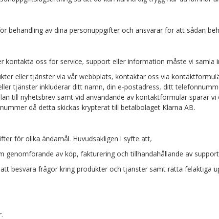
r behandling av dina personuppgifter och ansvarar för att sådan behand
ler kontakta oss för service, support eller information måste vi samla
kter eller tjänster via vår webbplats, kontaktar oss via kontaktformulär
eller tjänster inkluderar ditt namn, din e-postadress, ditt telefonnu
n till nyhetsbrev samt vid användande av kontaktformulär sparar vi
nnummer då detta skickas krypterat till betalbolaget Klarna AB.
er för olika ändamål. Huvudsakligen i syfte att,
om genomförande av köp, fakturering och tillhandahållande av support
t besvara frågor kring produkter och tjänster samt rätta felaktiga up
r.