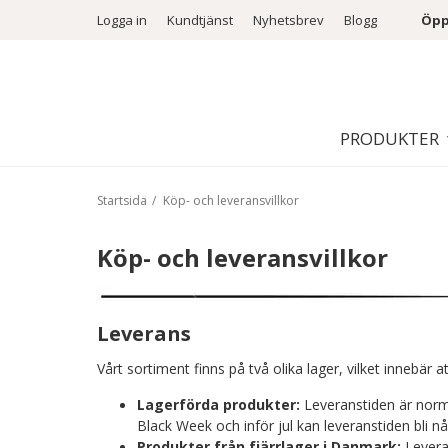
Logga in
Kundtjänst
Nyhetsbrev
Blogg
Öpp
PRODUKTER
Startsida
/
Köp- och leveransvillkor
Köp- och leveransvillkor
Leverans
Vårt sortiment finns på två olika lager, vilket innebär
Lagerförda produkter:
Leveranstiden är norm
Black Week och inför jul kan leveranstiden bli nå
Produkter från fjärrlager i Danmark:
Leveran