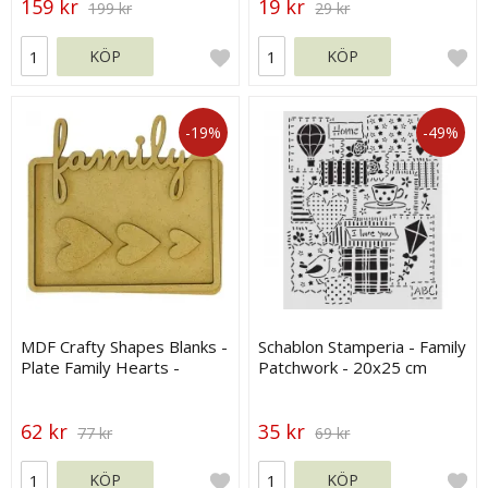
159 kr
19 kr
199 kr
29 kr
KÖP
KÖP
-19%
-49%
MDF Crafty Shapes Blanks -
Schablon Stamperia - Family
Plate Family Hearts -
Patchwork - 20x25 cm
Stamperia
62 kr
35 kr
77 kr
69 kr
KÖP
KÖP