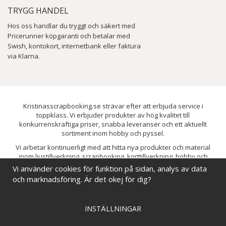
TRYGG HANDEL
Hos oss handlar du tryggt och säkert med
Pricerunner köpgaranti och betalar med
Swish, kontokort, internetbank eller faktura
via Klarna.
Kristinasscrapbooking.se strävar efter att erbjuda service i
toppklass. Vi erbjuder produkter av hög kvalitet till
konkurrenskraftiga priser, snabba leveranser och ett aktuellt
sortiment inom hobby och pyssel.
Vi arbetar kontinuerligt med att hitta nya produkter och material
inom ljustillverkning, scrapbooking, korttillverkning, hobby och
pyssel. Målet är att bredda sortimentet och löpande förbättra och
Vi använder cookies för funktion på sidan, analys av data
utveckla vårt utbud, så att du alltid kan hitta det du behöver hos oss.
och marknadsföring. Är det okej för dig?
INSTÄLLNINGAR