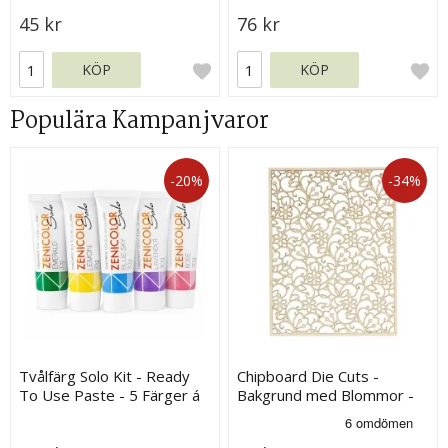
45 kr
76 kr
KÖP
KÖP
Populära Kampanjvaror
-20%
-34%
Tvålfärg Solo Kit - Ready
Chipboard Die Cuts -
To Use Paste - 5 Färger á
Bakgrund med Blommor -
30 g
120 x 90 mm