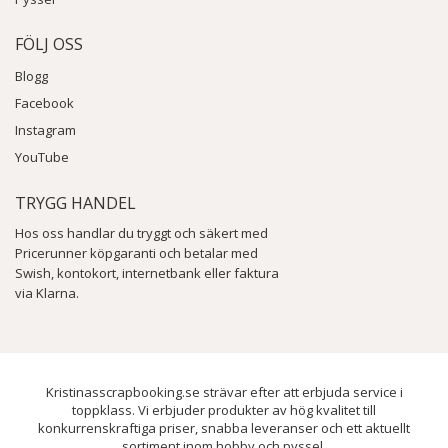
FÖLJ OSS
Blogg
Facebook
Instagram
YouTube
TRYGG HANDEL
Hos oss handlar du tryggt och säkert med
Pricerunner köpgaranti och betalar med
Swish, kontokort, internetbank eller faktura
via Klarna.
Kristinasscrapbooking.se strävar efter att erbjuda service i
toppklass. Vi erbjuder produkter av hög kvalitet till
konkurrenskraftiga priser, snabba leveranser och ett aktuellt
sortiment inom hobby och pyssel.