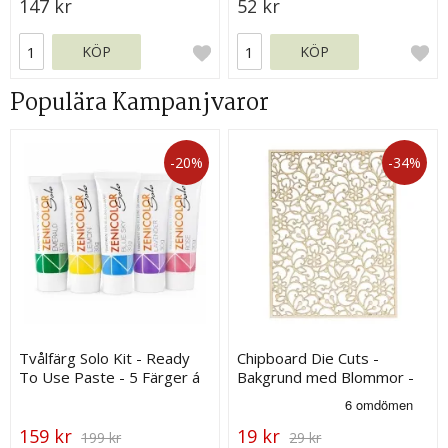
147 kr
52 kr
KÖP
KÖP
Populära Kampanjvaror
-20%
-34%
Tvålfärg Solo Kit - Ready
Chipboard Die Cuts -
To Use Paste - 5 Färger á
Bakgrund med Blommor -
30 g
120 x 90 mm
159 kr
19 kr
199 kr
29 kr