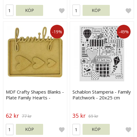
KÖP
KÖP
-19%
-49%
MDF Crafty Shapes Blanks -
Schablon Stamperia - Family
Plate Family Hearts -
Patchwork - 20x25 cm
Stamperia
62 kr
35 kr
77 kr
69 kr
KÖP
KÖP