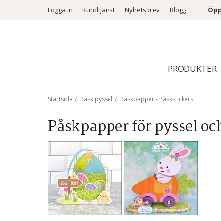
Logga in
Kundtjänst
Nyhetsbrev
Blogg
Öpp
PRODUKTER
Startsida
/
Påsk pyssel
/
Påskpapper - Påskstickers
Påskpapper för pyssel oc