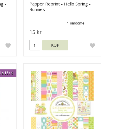
ng -
Papper Reprint - Hello Spring -
Bunnies
15 kr
KÖP
la för 9