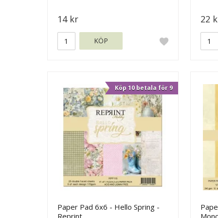
14 kr
22 k
KÖP
Köp 10 betala för 9
Paper Pad 6x6 - Hello Spring -
Pape
Reprint
Mono