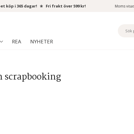
et köp i 365 dagar!
❀
Fri frakt över 599 kr!
Moms visa
REA
NYHETER
h scrapbooking