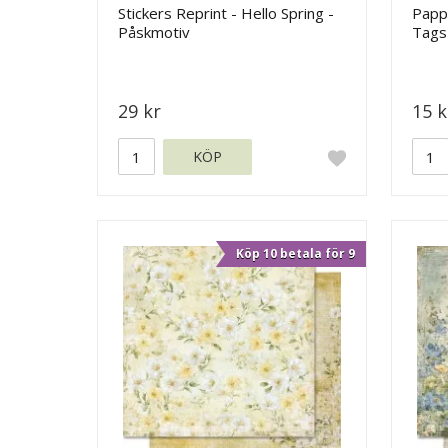
Stickers Reprint - Hello Spring -
Pappe
Påskmotiv
Tags
29 kr
15 k
KÖP
Köp 10 betala för 9