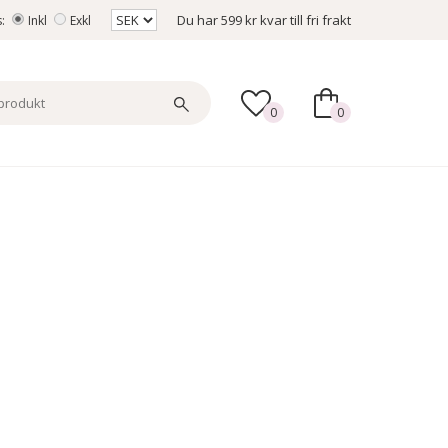
Du har
599 kr
kvar till fri frakt
s:
Inkl
Exkl
0
0