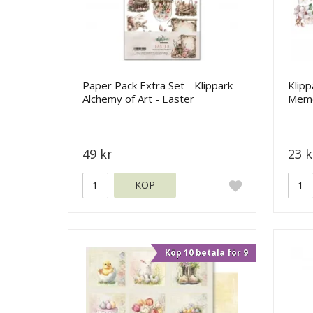
Paper Pack Extra Set - Klippark
Klipp
Alchemy of Art - Easter
Memo
49 kr
23 k
KÖP
Köp 10 betala för 9