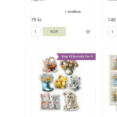
79 kr
149 
KÖP
Köp 10 betala för 9