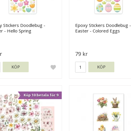
y Stickers Doodlebug -
Epoxy Stickers Doodlebug -
r - Hello Spring
Easter - Colored Eggs
r
79 kr
KÖP
KÖP
Köp 10 betala för 9