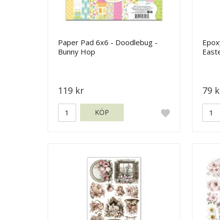
Paper Pad 6x6 - Doodlebug -
Epox
Bunny Hop
Easte
119 kr
79 k
KÖP