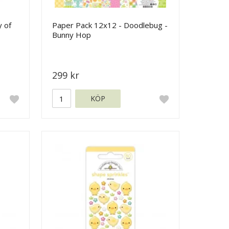
 of
Paper Pack 12x12 - Doodlebug -
Bunny Hop
299 kr
KÖP