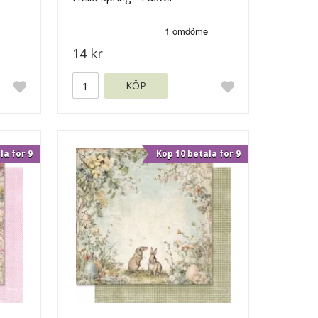
14 kr
KÖP
la för 9
Köp 10 betala för 9