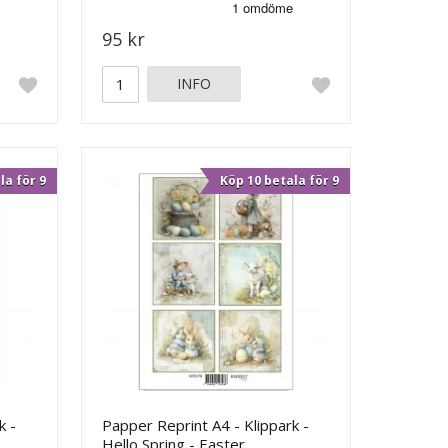
95 kr
INFO
la för 9
Köp 10 betala för 9
k -
Papper Reprint A4 - Klippark -
Hello Spring - Easter