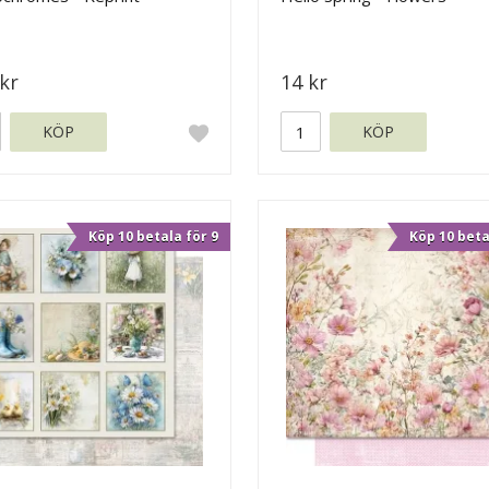
kr
14 kr
KÖP
KÖP
Köp 10 betala för 9
Köp 10 beta