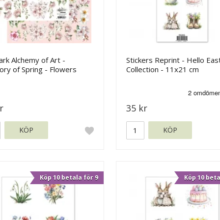
ark Alchemy of Art -
Stickers Reprint - Hello Eas
ry of Spring - Flowers
Collection - 11x21 cm
r
35 kr
KÖP
KÖP
Köp 10 betala för 9
Köp 10 beta