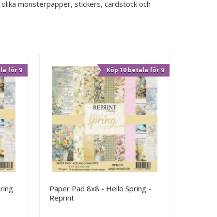
 olika mönsterpapper, stickers, cardstock och
la för 9
Köp 10 betala för 9
ring
Paper Pad 8x8 - Hello Spring -
Reprint