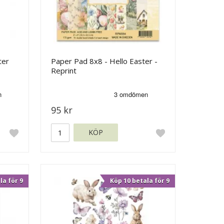
ter
Paper Pad 8x8 - Hello Easter -
Reprint
95 kr
KÖP
la för 9
Köp 10 betala för 9