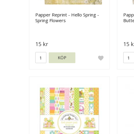
Papper Reprint - Hello Spring -
Pappe
Spring Flowers
Butte
15 kr
15 k
KÖP