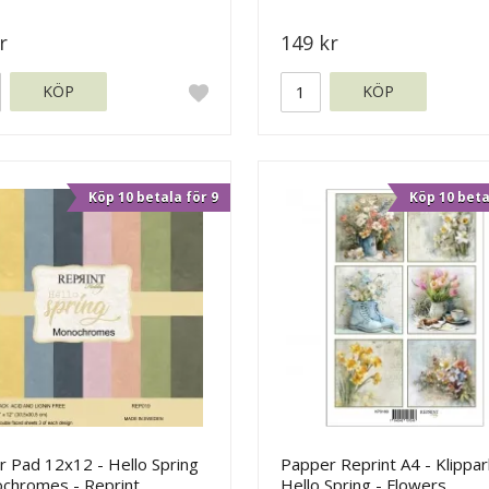
r
149 kr
KÖP
KÖP
Köp 10 betala för 9
Köp 10 beta
r Pad 12x12 - Hello Spring
Papper Reprint A4 - Klippar
chromes - Reprint
Hello Spring - Flowers