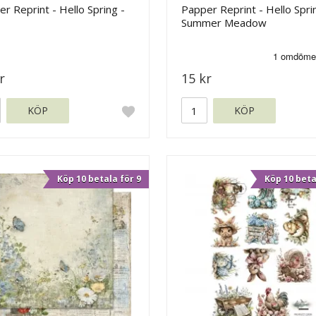
r Reprint - Hello Spring -
Papper Reprint - Hello Spri
Summer Meadow
r
15 kr
KÖP
KÖP
Köp 10 betala för 9
Köp 10 beta