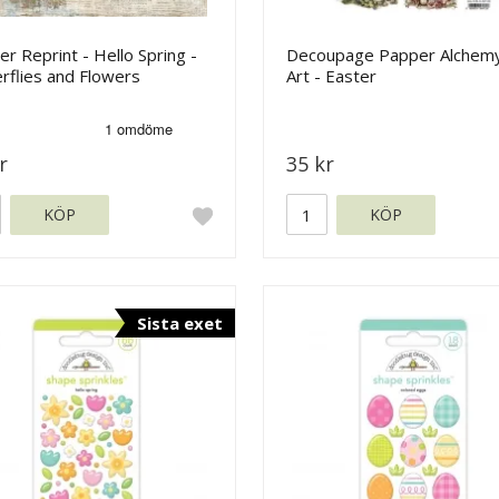
r Reprint - Hello Spring -
Decoupage Papper Alchemy
rflies and Flowers
Art - Easter
r
35 kr
KÖP
KÖP
Sista exet