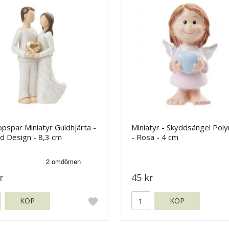
opspar Miniatyr Guldhjärta -
Miniatyr - Skyddsängel Poly
d Design - 8,3 cm
- Rosa - 4 cm
r
45 kr
KÖP
KÖP