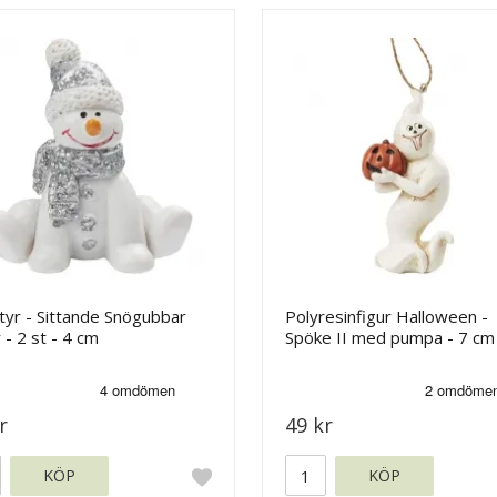
tyr - Sittande Snögubbar
Polyresinfigur Halloween -
r - 2 st - 4 cm
Spöke II med pumpa - 7 cm
r
49 kr
KÖP
KÖP