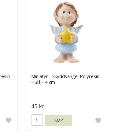
resin
Miniatyr - Skyddsängel Polyresin
- Blå - 4 cm
45 kr
KÖP