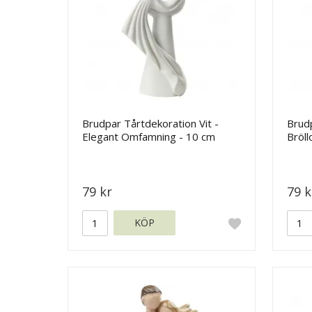
Brudpar Tårtdekoration Vit -
Brudp
Elegant Omfamning - 10 cm
Bröll
79 kr
79 k
KÖP