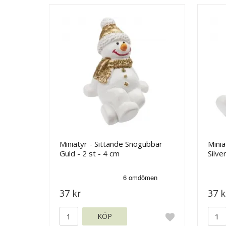
Miniatyr - Sittande Snögubbar
Minia
Guld - 2 st - 4 cm
Silve
37 kr
37 k
KÖP