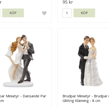
r
95 kr
KÖP
KÖP
par Miniatyr - Dansande Par
Brudpar Miniatyr - Brudpar
 cm
Glittrig Klänning - 8 cm