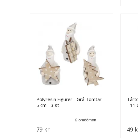
Polyresin Figurer - Grå Tomtar -
Tårt
5 cm - 3 st
- 11
79 kr
49 k