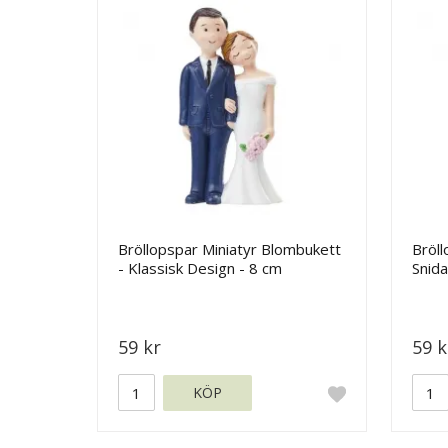
Bröllopspar Miniatyr Blombukett
Bröll
- Klassisk Design - 8 cm
Snida
59 kr
59 k
KÖP