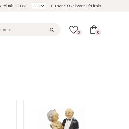
Du har
599 kr
kvar till fri frakt
s:
Inkl
Exkl
0
0