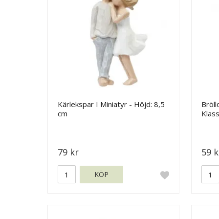
Kärlekspar I Miniatyr - Höjd: 8,5
Bröll
cm
Klass
79 kr
59 k
KÖP