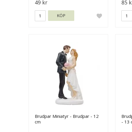
49 kr
85 k
KÖP
Brudpar Miniatyr - Brudpar - 12
Brud
cm
- 13