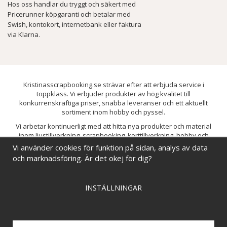
Hos oss handlar du tryggt och säkert med
Pricerunner köpgaranti och betalar med
Swish, kontokort, internetbank eller faktura
via Klarna.
Kristinasscrapbooking.se strävar efter att erbjuda service i
toppklass. Vi erbjuder produkter av hög kvalitet till
konkurrenskraftiga priser, snabba leveranser och ett aktuellt
sortiment inom hobby och pyssel.
Vi arbetar kontinuerligt med att hitta nya produkter och material
inom ljustillverkning, scrapbooking, korttillverkning, hobby och
pyssel. Målet är att bredda sortimentet och löpande förbättra och
Vi använder cookies för funktion på sidan, analys av data
utveckla vårt utbud, så att du alltid kan hitta det du behöver hos oss.
och marknadsföring. Är det okej för dig?
INSTÄLLNINGAR