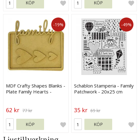
KÖP
KÖP
-19%
-49%
MDF Crafty Shapes Blanks -
Schablon Stamperia - Family
Plate Family Hearts -
Patchwork - 20x25 cm
Stamperia
62 kr
35 kr
77 kr
69 kr
KÖP
KÖP