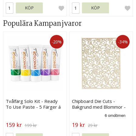
KÖP
KÖP
Populära Kampanjvaror
-20%
-34%
Tvålfärg Solo Kit - Ready
Chipboard Die Cuts -
To Use Paste - 5 Färger á
Bakgrund med Blommor -
30 g
120 x 90 mm
159 kr
19 kr
199 kr
29 kr