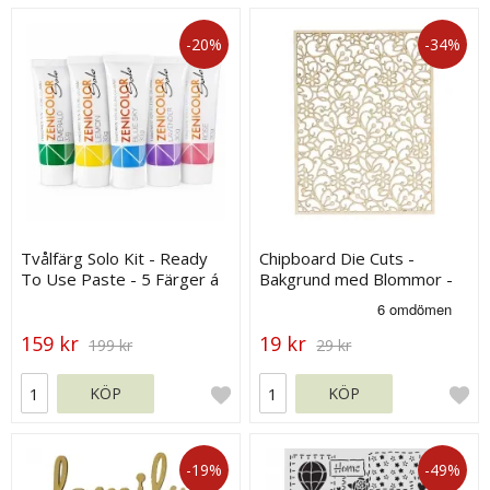
-20%
-34%
Tvålfärg Solo Kit - Ready
Chipboard Die Cuts -
To Use Paste - 5 Färger á
Bakgrund med Blommor -
30 g
120 x 90 mm
159 kr
19 kr
199 kr
29 kr
KÖP
KÖP
-19%
-49%