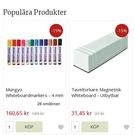
Populära Produkter
-15%
-15%
Mungyo
Taveltorkare Magnetisk
Whiteboardmarkers - 4 mm
Whiteboard - Utbytbar
Spets - 12-pack
filtdyna - 45x145 mm
160,65 kr
31,45 kr
189 kr
37 kr
KÖP
KÖP