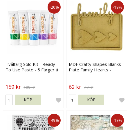
-20%
-19%
Tvålfärg Solo Kit - Ready
MDF Crafty Shapes Blanks -
To Use Paste - 5 Färger á
Plate Family Hearts -
30 g
Stamperia
159 kr
62 kr
199 kr
77 kr
KÖP
KÖP
-49%
-19%