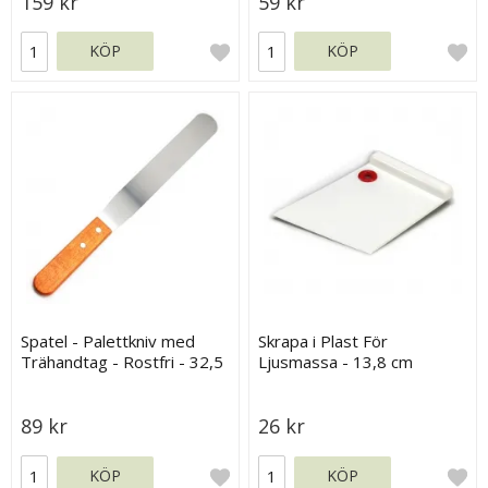
159 kr
59 kr
KÖP
KÖP
Spatel - Palettkniv med
Skrapa i Plast För
Trähandtag - Rostfri - 32,5
Ljusmassa - 13,8 cm
cm
89 kr
26 kr
KÖP
KÖP