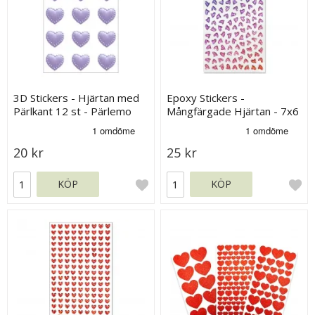
3D Stickers - Hjärtan med
Epoxy Stickers -
Pärlkant 12 st - Pärlemo
Mångfärgade Hjärtan - 7x6
Lila
mm - 158 st
20 kr
25 kr
KÖP
KÖP