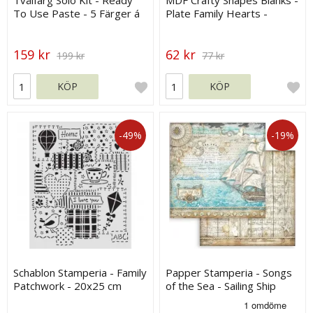
Tvålfärg Solo Kit - Ready
MDF Crafty Shapes Blanks -
To Use Paste - 5 Färger á
Plate Family Hearts -
30 g
Stamperia
159 kr
62 kr
199 kr
77 kr
KÖP
KÖP
-49%
-19%
Schablon Stamperia - Family
Papper Stamperia - Songs
Patchwork - 20x25 cm
of the Sea - Sailing Ship