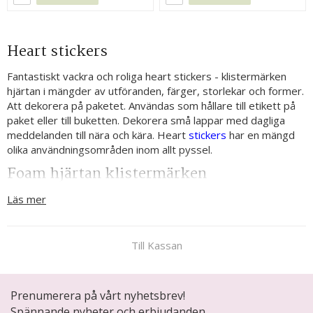
Heart stickers
Fantastiskt vackra och roliga heart stickers - klistermärken
hjärtan i mängder av utföranden, färger, storlekar och former.
Att dekorera på paketet. Användas som hållare till etikett på
paket eller till buketten. Dekorera små lappar med dagliga
meddelanden till nära och kära. Heart
stickers
har en mängd
olika användningsområden inom allt pyssel.
Foam hjärtan klistermärken
Mjuka och böjliga foam hjärtan i form av klistermärken är en
Läs mer
dekorativ och hållbar dekorationsdetalj. Fungerar även
utmärkt inom scrapbooking och kortmakeri. Det finns foam
hjärtan klistermärken i många olika färger. Om man vill klistra
Till Kassan
själv finns det även hjärtan tillverkade av foam utan
självhäftande baksida.
3d hjärtan stickers
Prenumerera på vårt nyhetsbrev!
Spännande nyheter och erbjudanden