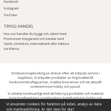
Facebook
Instagram
YouTube
TRYGG HANDEL
Hos oss handlar du tryggt och säkert med
Pricerunner köpgaranti och betalar med
Swish, kontokort, internetbank eller faktura
via Klarna.
Kristinasscrapbooking.se strävar efter att erbjuda service i
toppklass. Vi erbjuder produkter av hög kvalitet till
konkurrenskraftiga priser, snabba leveranser och ett aktuellt
sortiment inom hobby och pyssel.
Vi arbetar kontinuerligt med att hitta nya produkter och material
inom ljustillverkning, scrapbooking, korttillverkning, hobby och
pyssel. Målet är att bredda sortimentet och löpande förbättra och
Vi använder cookies för funktion på sidan, analys av data
utveckla vårt utbud, så att du alltid kan hitta det du behöver hos oss.
och marknadsföring. Är det okej för dig?