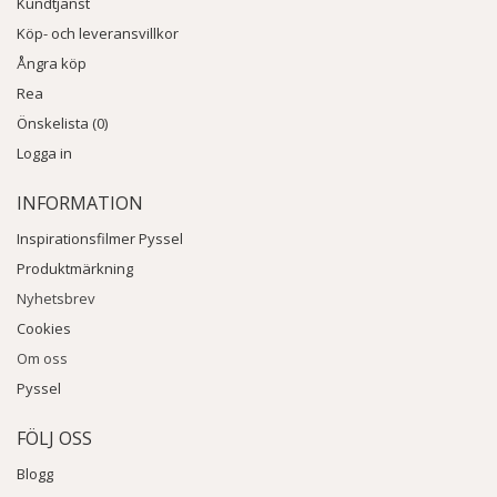
Kundtjänst
Köp- och leveransvillkor
Ångra köp
Rea
Önskelista (0)
Logga in
INFORMATION
Inspirationsfilmer Pyssel
Produktmärkning
Nyhetsbrev
Cookies
Om oss
Fler produkter ur Montanas fantastiska sortiment kan du
Pyssel
hitta
här
:
FÖLJ OSS
Blogg