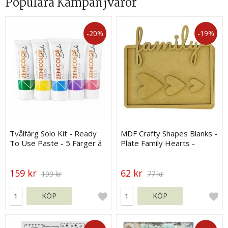
Populära Kampanjvaror
-20%
-19%
Tvålfärg Solo Kit - Ready
MDF Crafty Shapes Blanks -
To Use Paste - 5 Färger á
Plate Family Hearts -
30 g
Stamperia
159 kr
62 kr
199 kr
77 kr
KÖP
KÖP