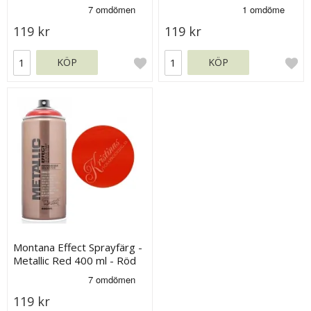
LjusBlå
- LjusBlå
119 kr
119 kr
KÖP
KÖP
Montana Effect Sprayfärg -
Metallic Red 400 ml - Röd
119 kr