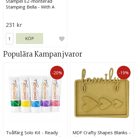
Stämpel EZ-monterad
Stamping Bella - With A
Heart Wreath
231 kr
KÖP
Populära Kampanjvaror
-20%
-19%
Tvålfärg Solo Kit - Ready
MDF Crafty Shapes Blanks -