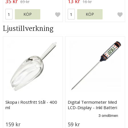
35 kr
13 kr
69 kr
16 kr
KÖP
KÖP
Ljustillverkning
Skopa i Rostfritt Stål - 400
Digital Termometer Med
ml
LCD-Display - Inkl Batteri
159 kr
59 kr