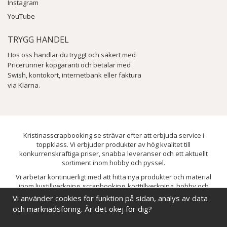
Instagram
YouTube
TRYGG HANDEL
Hos oss handlar du tryggt och säkert med
Pricerunner köpgaranti och betalar med
Swish, kontokort, internetbank eller faktura
via Klarna.
Kristinasscrapbooking.se strävar efter att erbjuda service i
toppklass. Vi erbjuder produkter av hög kvalitet till
konkurrenskraftiga priser, snabba leveranser och ett aktuellt
sortiment inom hobby och pyssel.
Vi arbetar kontinuerligt med att hitta nya produkter och material
inom ljustillverkning, scrapbooking, korttillverkning, hobby och
pyssel. Målet är att bredda sortimentet och löpande förbättra och
Vi använder cookies för funktion på sidan, analys av data
utveckla vårt utbud, så att du alltid kan hitta det du behöver hos oss.
och marknadsföring. Är det okej för dig?