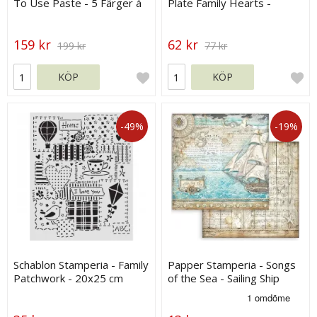
To Use Paste - 5 Färger á
Plate Family Hearts -
30 g
Stamperia
159 kr
62 kr
199 kr
77 kr
KÖP
KÖP
-49%
-19%
Schablon Stamperia - Family
Papper Stamperia - Songs
Patchwork - 20x25 cm
of the Sea - Sailing Ship