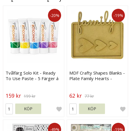
-20%
-19%
Tvålfärg Solo Kit - Ready
MDF Crafty Shapes Blanks -
To Use Paste - 5 Färger á
Plate Family Hearts -
30 g
Stamperia
159 kr
62 kr
199 kr
77 kr
KÖP
KÖP
-49%
-19%