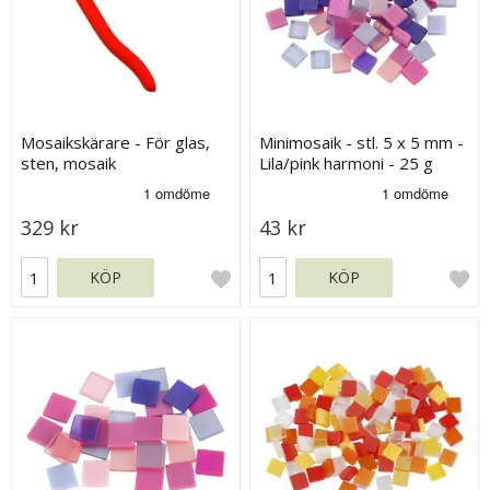
Mosaikskärare - För glas,
Minimosaik - stl. 5 x 5 mm -
sten, mosaik
Lila/pink harmoni - 25 g
329 kr
43 kr
KÖP
KÖP