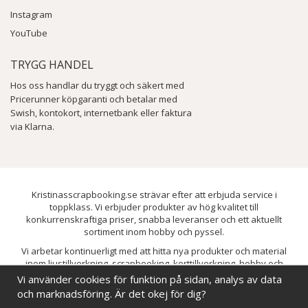
Trädgårdsdekorationer:
Instagram
Du kan skapa mosaikstenar, trädgårdsstatyer, eller till och
YouTube
med dekorera en hel vägg eller uteplats.
Möbler:
TRYGG HANDEL
Bord, stolar och andra möbler kan förskönas med mosaik.
Hos oss handlar du tryggt och säkert med
Smycken:
Pricerunner köpgaranti och betalar med
Mosaik kan användas för att skapa unika halsband, armband,
Swish, kontokort, internetbank eller faktura
örhängen och broscher.
via Klarna.
Skålar och fat:
Dekorativa skålar, fat och andra köksredskap kan skapas eller
dekoreras med mosaik.
Speglar och ramar:
Kristinasscrapbooking.se strävar efter att erbjuda service i
toppklass. Vi erbjuder produkter av hög kvalitet till
Mosaikramar kan ge speglar och foton en unik och personlig
konkurrenskraftiga priser, snabba leveranser och ett aktuellt
touch.
sortiment inom hobby och pyssel.
Vi arbetar kontinuerligt med att hitta nya produkter och material
inom ljustillverkning, scrapbooking, korttillverkning, hobby och
pyssel. Målet är att bredda sortimentet och löpande förbättra och
Vi använder cookies för funktion på sidan, analys av data
utveckla vårt utbud, så att du alltid kan hitta det du behöver hos oss.
och marknadsföring. Är det okej för dig?