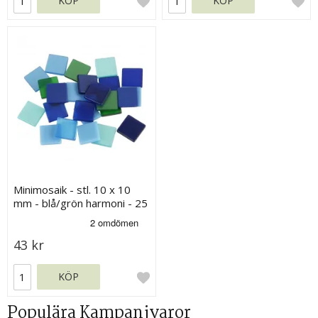
KÖP
KÖP
Minimosaik - stl. 10 x 10
mm - blå/grön harmoni - 25
g
43 kr
KÖP
Populära Kampanjvaror