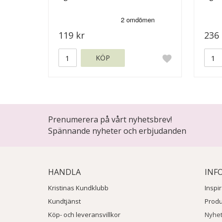
119 kr
236 
KÖP
Prenumerera på vårt nyhetsbrev!
Spännande nyheter och erbjudanden
HANDLA
INF
Kristinas Kundklubb
Inspi
Kundtjänst
Prod
Köp- och leveransvillkor
Nyhe