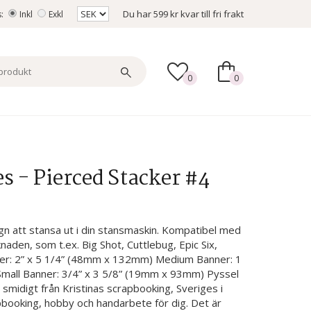
Du har
599 kr
kvar till fri frakt
s:
Inkl
Exkl
0
0
s - Pierced Stacker #4
gn att stansa ut i din stansmaskin. Kompatibel med
aden, som t.ex. Big Shot, Cuttlebug, Epic Six,
ner: 2” x 5 1/4” (48mm x 132mm) Medium Banner: 1
mall Banner: 3/4” x 3 5/8” (19mm x 93mm) Pyssel
el smidigt från Kristinas scrapbooking, Sveriges i
pbooking, hobby och handarbete för dig. Det är