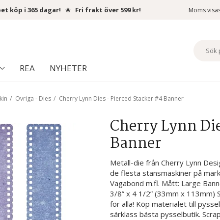
et köp i 365 dagar!
❀
Fri frakt över 599 kr!
Moms visa
REA
NYHETER
kin
/
Övriga - Dies
/
Cherry Lynn Dies - Pierced Stacker #4 Banner
Cherry Lynn Die
Banner
Metall-die från Cherry Lynn Desi
de flesta stansmaskiner på markn
Vagabond m.fl. Mått: Large Ban
3/8” x 4 1/2” (33mm x 113mm) S
för alla! Köp materialet till pyss
särklass bästa pysselbutik. Scra