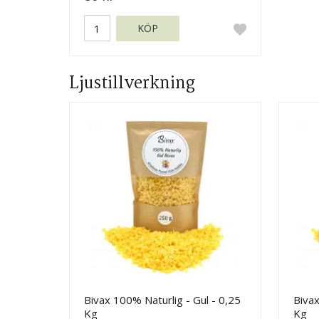
KÖP
Ljustillverkning
Bivax 100% Naturlig - Gul - 0,25
Bivax
Kg
Kg