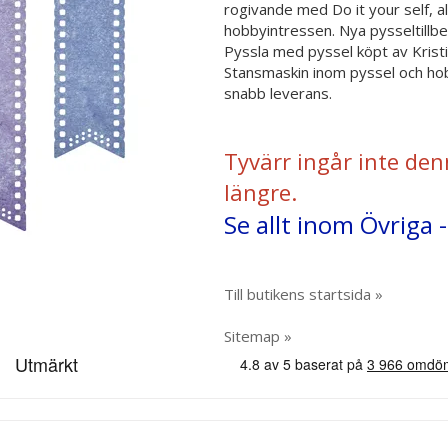
rogivande med Do it your self, all
hobbyintressen. Nya pysseltillbe
Pyssla med pyssel köpt av Krist
Stansmaskin inom pyssel och hobb
snabb leverans.
Tyvärr ingår inte den
längre.
Se allt inom Övriga -
Till butikens startsida »
Sitemap »