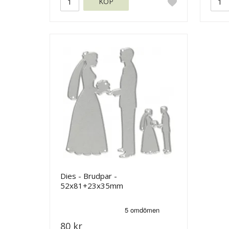
KÖP
Dies - Brudpar -
52x81+23x35mm
80 kr