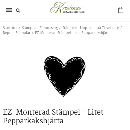
Startsida
/
Stämplar - Embossing
/
Stämplar - Uppdelat på Tillverkare
/
Reprint Stämplar
/
EZ-Monterad Stämpel - Litet Pepparkakshjärta
EZ-Monterad Stämpel - Litet
Pepparkakshjärta