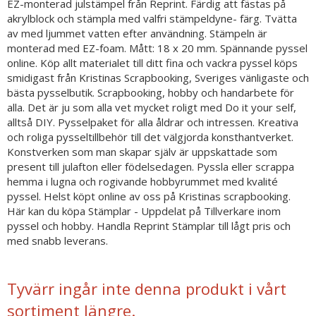
EZ-monterad julstämpel från Reprint. Färdig att fästas på
akrylblock och stämpla med valfri stämpeldyne- färg. Tvätta
av med ljummet vatten efter användning. Stämpeln är
monterad med EZ-foam. Mått: 18 x 20 mm. Spännande pyssel
online. Köp allt materialet till ditt fina och vackra pyssel köps
smidigast från Kristinas Scrapbooking, Sveriges vänligaste och
bästa pysselbutik. Scrapbooking, hobby och handarbete för
alla. Det är ju som alla vet mycket roligt med Do it your self,
alltså DIY. Pysselpaket för alla åldrar och intressen. Kreativa
och roliga pysseltillbehör till det välgjorda konsthantverket.
Konstverken som man skapar själv är uppskattade som
present till julafton eller födelsedagen. Pyssla eller scrappa
hemma i lugna och rogivande hobbyrummet med kvalité
pyssel. Helst köpt online av oss på Kristinas scrapbooking.
Här kan du köpa Stämplar - Uppdelat på Tillverkare inom
pyssel och hobby. Handla Reprint Stämplar till lågt pris och
med snabb leverans.
Tyvärr ingår inte denna produkt i vårt
sortiment längre.