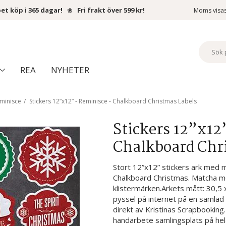
et köp i 365 dagar!
❀
Fri frakt över 599 kr!
Moms visa
REA
NYHETER
minisce
/
Stickers 12”x12” - Reminisce - Chalkboard Christmas Labels
Stickers 12”x12
Chalkboard Chr
Stort 12”x12” stickers ark med m
Chalkboard Christmas. Matcha m
klistermärken.Arkets mått: 30,5 x 
pyssel på internet på en samlad p
direkt av Kristinas Scrapbooking
handarbete samlingsplats på hel