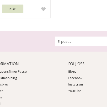
KÖP
ORMATION
FÖLJ OSS
rationsfilmer Pyssel
Blogg
uktmärkning
Facebook
tsbrev
Instagram
ies
YouTube
ss
l