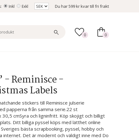
Du har
599 kr
kvar till fri frakt
s:
Inkl
Exkl
0
0
” - Reminisce -
istmas Labels
atchande stickers till Reminisce julserie
ed papperna från samma serie.22 st
30,5 cmSyra och ligninfritt. Köp skojigt och billigt
lats. Ditt billiga pyssel köps med lätthet online
. Sveriges bästa scrapbooking, pyssel, hobby och
a internet. Det är modernt och väldigt inne med Do