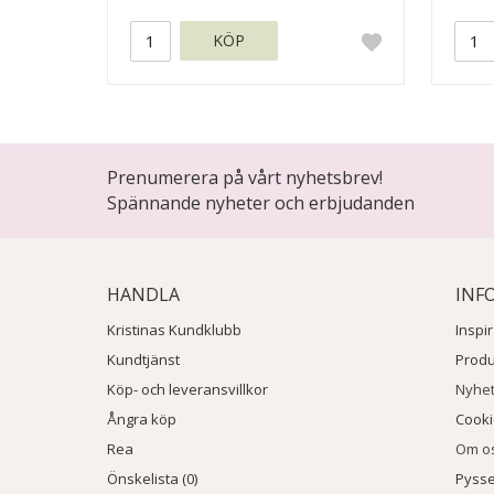
KÖP
Prenumerera på vårt nyhetsbrev!
Spännande nyheter och erbjudanden
HANDLA
INF
Kristinas Kundklubb
Inspi
Kundtjänst
Prod
Köp- och leveransvillkor
Nyhe
Ångra köp
Cook
Rea
Om o
Önskelista (0)
Pysse