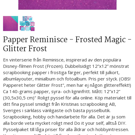
Papper Reminisce - Frosted Magic -
Glitter Frost
En vinterserie från Reminisce, inspirerad av den populära
Disney-filmen Frost (Frozen). Dubbelsidigt 12”x12” mönstrat
scrapbooking papper i frostiga färger, perfekt till julkort,
albumlayouter, minialbum och fotoalbum. Pris per styck. (OBS!
Papperet heter Glitter Frost", men har ej någon glittereffekt!)
Ca 140-grams papper, syra- och ligninfritt. Mått: 12”x12”
(30,5x30,5 cm)" Roligt pyssel för alla online. Köp materialet till
ditt fina pyssel smidigt från Kristinas scrapbooking AB,
Sveriges i särklass vänligaste och bästa pysselbutik.
Scrapbooking, hobby och handarbete för alla. Det är ju som
alla borde veta mycket roligt med Do it your self, alltså DIY.
Pysselpaket till låga priser för alla åldrar och hobbyintressen.