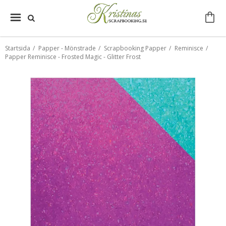
Startsida
/
Papper - Mönstrade
/
Scrapbooking Papper
/
Reminisce
/
Papper Reminisce - Frosted Magic - Glitter Frost