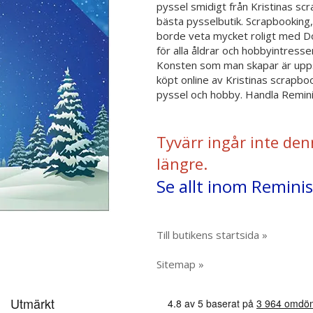
pyssel smidigt från Kristinas sc
bästa pysselbutik. Scrapbooking,
borde veta mycket roligt med Do i
för alla åldrar och hobbyintressen
Konsten som man skapar är upps
köpt online av Kristinas scrapb
pyssel och hobby. Handla Reminis
Tyvärr ingår inte den
längre.
Se allt inom Reminis
Till butikens startsida »
Sitemap »