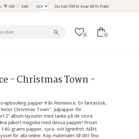
Du har
599 kr
kvar till fri frakt
s:
Inkl
Exkl
0
0
ce - Christmas Town -
crapbooking papper från Reminisce. En fantastisk,
n heter Christmas Town". Julpapper för
”x12” album layouter med tanke på de stora
dina julkort magiska med dessa papper! Priset
a 140-grams papper, syra- och ligninfritt. Mått:
sel för alla online. Köp materialet till ditt fina