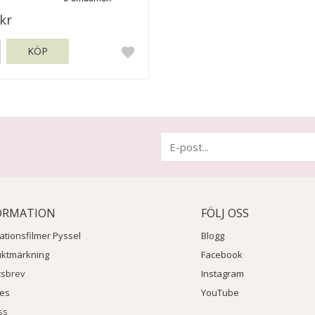
kr
KÖP
ORMATION
FÖLJ OSS
rationsfilmer Pyssel
Blogg
uktmärkning
Facebook
tsbrev
Instagram
ies
YouTube
ss