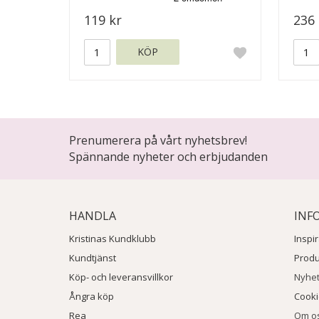
119 kr
236 
KÖP
Prenumerera på vårt nyhetsbrev!
Spännande nyheter och erbjudanden
HANDLA
INF
Kristinas Kundklubb
Inspi
Kundtjänst
Prod
Köp- och leveransvillkor
Nyhe
Ångra köp
Cook
Rea
Om o