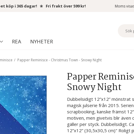
et köp i 365 dagar!
❀
Fri frakt över 599 kr!
Moms visa
REA
NYHETER
minisce
/
Papper Reminisce - Christmas Town - Snowy Night
Papper Reminis
Snowy Night
Dubbelsidigt 12”x12” mönstrat s
magisk julserie från 2015. Serie
scrapbooking, kanske främst 12
motiven, men givetvis blir även 
gäller per styck. Dubbelsidigt. C
12”x12” (30,5x30,5 cm)" Roligt pys