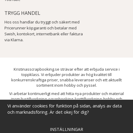
TRYGG HANDEL
Hos oss handlar du tryggt och säkert med
Pricerunner köpgaranti och betalar med
Swish, kontokort, internetbank eller faktura
via Klarna.
Kristinasscrapbooking.se strävar efter att erbjuda service i
toppklass. Vi erbjuder produkter av hög kvalitet till
konkurrenskraftiga priser, snabba leveranser och ett aktuellt
sortiment inom hobby och pyssel.
Vi arbetar kontinuerligt med att hitta nya produkter och material
inom ljustillverkning, scrapbooking, korttillverkning, hobby och
pyssel. Målet är att bredda sortimentet och löpande förbättra och
Vi använder cookies för funktion på sidan, analys av data
utveckla vårt utbud, så att du alltid kan hitta det du behöver hos oss.
och marknadsföring. Är det okej för dig?
INSTÄLLNINGAR