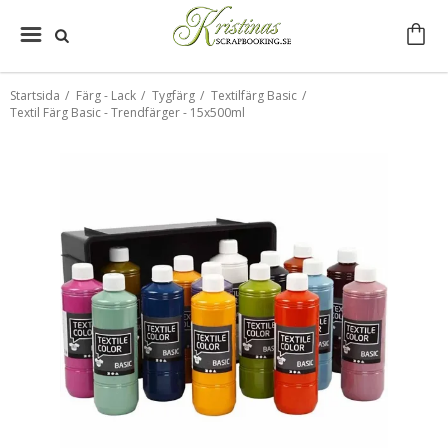
Startsida
/
Färg - Lack
/
Tygfärg
/
Textilfärg Basic
/
Textil Färg Basic - Trendfärger - 15x500ml