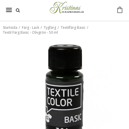
Startsida
/
Färg - Lack
/
Tygfärg
/
Textilfärg Basic
/
Textil Färg Basic - Olivgrön - 50 ml