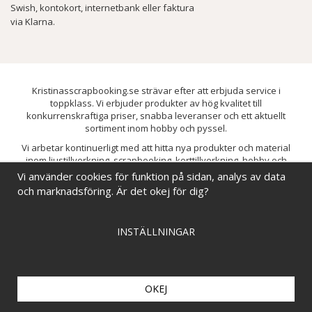
Swish, kontokort, internetbank eller faktura
via Klarna.
Kristinasscrapbooking.se strävar efter att erbjuda service i
toppklass. Vi erbjuder produkter av hög kvalitet till
konkurrenskraftiga priser, snabba leveranser och ett aktuellt
sortiment inom hobby och pyssel.
Vi arbetar kontinuerligt med att hitta nya produkter och material
inom ljustillverkning, scrapbooking, korttillverkning, hobby och
pyssel. Målet är att bredda sortimentet och löpande förbättra och
Vi använder cookies för funktion på sidan, analys av data
utveckla vårt utbud, så att du alltid kan hitta det du behöver hos oss.
och marknadsföring. Är det okej för dig?
INSTÄLLNINGAR
OKEJ