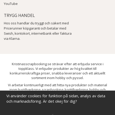
YouTube
TRYGG HANDEL
Hos oss handlar du tryggt och säkert med
Pricerunner köpgaranti och betalar med
Swish, kontokort, internetbank eller faktura
via Klarna.
Kristinasscrapbooking.se strävar efter att erbjuda service i
toppklass. Vi erbjuder produkter av hög kvalitet till
konkurrenskraftiga priser, snabba leveranser och ett aktuellt
sortiment inom hobby och pyssel.
Vi arbetar kontinuerligt med att hitta nya produkter och material
inom ljustillverkning, scrapbooking, korttillverkning, hobby och
pyssel. Målet är att bredda sortimentet och löpande förbättra och
Vi använder cookies för funktion på sidan, analys av data
utveckla vårt utbud, så att du alltid kan hitta det du behöver hos oss.
och marknadsföring. Är det okej för dig?