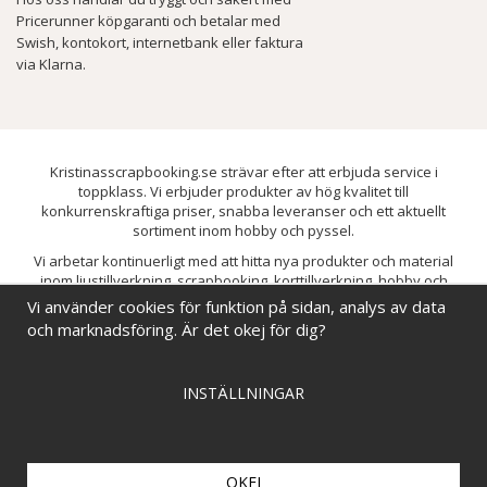
Pricerunner köpgaranti och betalar med
Swish, kontokort, internetbank eller faktura
via Klarna.
Kristinasscrapbooking.se strävar efter att erbjuda service i
toppklass. Vi erbjuder produkter av hög kvalitet till
konkurrenskraftiga priser, snabba leveranser och ett aktuellt
sortiment inom hobby och pyssel.
Vi arbetar kontinuerligt med att hitta nya produkter och material
inom ljustillverkning, scrapbooking, korttillverkning, hobby och
pyssel. Målet är att bredda sortimentet och löpande förbättra och
Vi använder cookies för funktion på sidan, analys av data
utveckla vårt utbud, så att du alltid kan hitta det du behöver hos oss.
och marknadsföring. Är det okej för dig?
INSTÄLLNINGAR
OKEJ