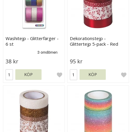
Washitejp - Glitterfärger -
Dekorationstejp -
6 st
Glittertejp 5-pack - Red
Glossy
38 kr
95 kr
KÖP
KÖP