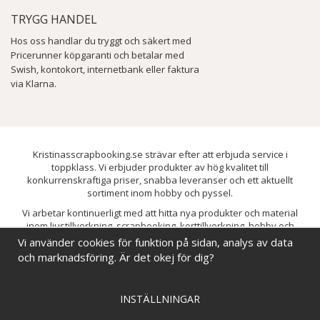
TRYGG HANDEL
Hos oss handlar du tryggt och säkert med
Pricerunner köpgaranti och betalar med
Swish, kontokort, internetbank eller faktura
via Klarna.
Kristinasscrapbooking.se strävar efter att erbjuda service i
toppklass. Vi erbjuder produkter av hög kvalitet till
konkurrenskraftiga priser, snabba leveranser och ett aktuellt
sortiment inom hobby och pyssel.
Vi arbetar kontinuerligt med att hitta nya produkter och material
inom ljustillverkning, scrapbooking, korttillverkning, hobby och
pyssel. Målet är att bredda sortimentet och löpande förbättra och
Vi använder cookies för funktion på sidan, analys av data
utveckla vårt utbud, så att du alltid kan hitta det du behöver hos oss.
och marknadsföring. Är det okej för dig?
INSTÄLLNINGAR