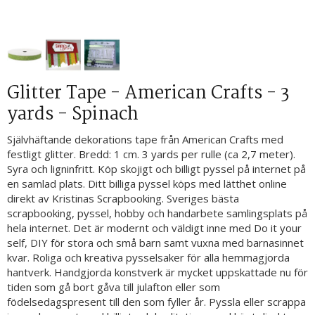
Glitter Tape - American Crafts - 3
yards - Spinach
Självhäftande dekorations tape från American Crafts med
festligt glitter. Bredd: 1 cm. 3 yards per rulle (ca 2,7 meter).
Syra och ligninfritt. Köp skojigt och billigt pyssel på internet på
en samlad plats. Ditt billiga pyssel köps med lätthet online
direkt av Kristinas Scrapbooking. Sveriges bästa
scrapbooking, pyssel, hobby och handarbete samlingsplats på
hela internet. Det är modernt och väldigt inne med Do it your
self, DIY för stora och små barn samt vuxna med barnasinnet
kvar. Roliga och kreativa pysselsaker för alla hemmagjorda
hantverk. Handgjorda konstverk är mycket uppskattade nu för
tiden som gå bort gåva till julafton eller som
födelsedagspresent till den som fyller år. Pyssla eller scrappa