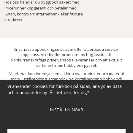
Hos oss handlar du tryggt och säkert med
Pricerunner köpgaranti och betalar med
Swish, kontokort, internetbank eller faktura
via Klarna.
Kristinasscrapbooking.se strävar efter att erbjuda service i
toppklass. Vi erbjuder produkter av hög kvalitet till
konkurrenskraftiga priser, snabba leveranser och ett aktuellt
sortiment inom hobby och pyssel.
Vi arbetar kontinuerligt med att hitta nya produkter och material
inom ljustillverkning, scrapbooking, korttillverkning, hobby och
pyssel. Målet är att bredda sortimentet och löpande förbättra och
Vi använder cookies för funktion på sidan, analys av data
utveckla vårt utbud, så att du alltid kan hitta det du behöver hos oss.
och marknadsföring. Är det okej för dig?
INSTÄLLNINGAR