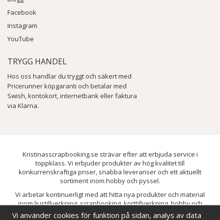
Facebook
Instagram
YouTube
TRYGG HANDEL
Hos oss handlar du tryggt och säkert med
Pricerunner köpgaranti och betalar med
Swish, kontokort, internetbank eller faktura
via Klarna.
Kristinasscrapbooking.se strävar efter att erbjuda service i
toppklass. Vi erbjuder produkter av hög kvalitet till
konkurrenskraftiga priser, snabba leveranser och ett aktuellt
sortiment inom hobby och pyssel.
Vi arbetar kontinuerligt med att hitta nya produkter och material
inom ljustillverkning, scrapbooking, korttillverkning, hobby och
pyssel. Målet är att bredda sortimentet och löpande förbättra och
Vi använder cookies för funktion på sidan, analys av data