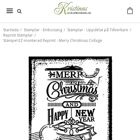
Startsida
/
Stämplar - Embossing
/
Stämplar - Uppdelat på Tillverkare
/
Reprint Stämplar
/
Stämpel EZ-monterad Reprint - Merry Christmas Collage