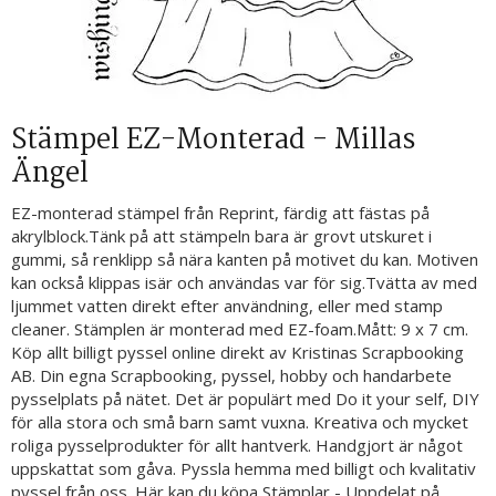
Stämpel EZ-Monterad - Millas
Ängel
EZ-monterad stämpel från Reprint, färdig att fästas på
akrylblock.Tänk på att stämpeln bara är grovt utskuret i
gummi, så renklipp så nära kanten på motivet du kan. Motiven
kan också klippas isär och användas var för sig.Tvätta av med
ljummet vatten direkt efter användning, eller med stamp
cleaner. Stämplen är monterad med EZ-foam.Mått: 9 x 7 cm.
Köp allt billigt pyssel online direkt av Kristinas Scrapbooking
AB. Din egna Scrapbooking, pyssel, hobby och handarbete
pysselplats på nätet. Det är populärt med Do it your self, DIY
för alla stora och små barn samt vuxna. Kreativa och mycket
roliga pysselprodukter för allt hantverk. Handgjort är något
uppskattat som gåva. Pyssla hemma med billigt och kvalitativ
pyssel från oss. Här kan du köpa Stämplar - Uppdelat på