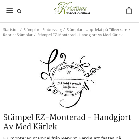
Startsida
/
Stämplar - Embossing
/
Stämplar - Uppdelat på Tillverkare
/
Reprint Stämplar
/
Stämpel EZ-Monterad - Handgjort Av Med Kärlek
Stämpel EZ-Monterad - Handgjort
Av Med Kärlek
EZ-monterad stämpel från Reprint. Färdig att fästas på