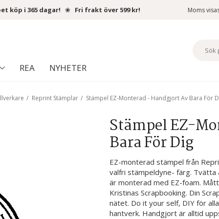
et köp i 365 dagar!
❀
Fri frakt över 599 kr!
Moms visa
REA
NYHETER
llverkare
/
Reprint Stämplar
/
Stämpel EZ-Monterad - Handgjort Av Bara För D
Stämpel EZ-Mon
Bara För Dig
EZ-monterad stämpel från Reprin
valfri stämpeldyne- färg. Tvätt
är monterad med EZ-foam. Mått: 
Kristinas Scrapbooking. Din Scr
nätet. Do it your self, DIY för al
hantverk. Handgjort är alltid upp