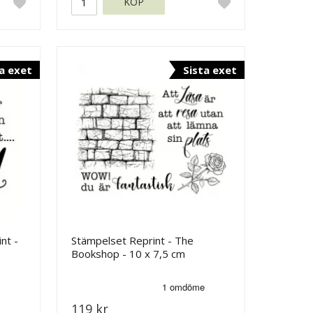
KÖP
a exet
Sista exet
nt -
Stämpelset Reprint - The
Bookshop - 10 x 7,5 cm
119 kr