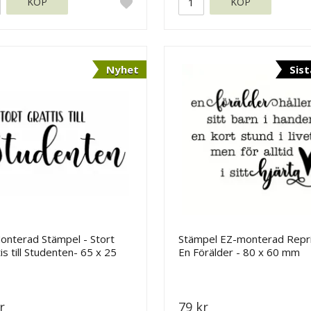
KÖP
KÖP
Nyhet
Sist
onterad Stämpel - Stort
Stämpel EZ-monterad Repri
is till Studenten- 65 x 25
En Förälder - 80 x 60 mm
r
79 kr