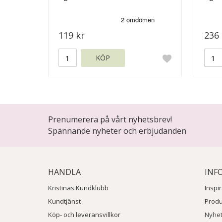
119 kr
236 
KÖP
Prenumerera på vårt nyhetsbrev!
Spännande nyheter och erbjudanden
HANDLA
INF
Kristinas Kundklubb
Inspi
Kundtjänst
Prod
Köp- och leveransvillkor
Nyhe