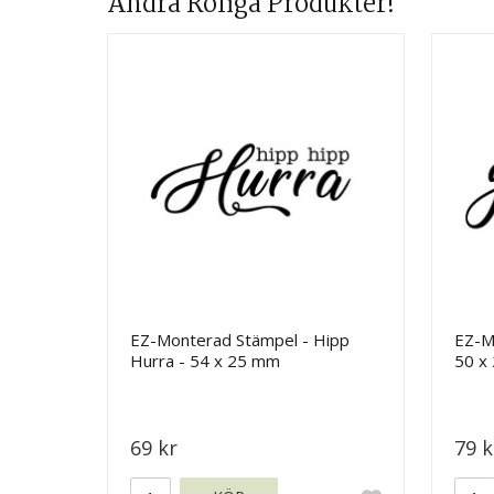
Andra Roliga Produkter!
EZ-Monterad Stämpel - Hipp
EZ-Mo
Hurra - 54 x 25 mm
50 x
69 kr
79 k