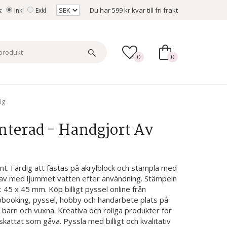
Du har
599 kr
kvar till fri frakt
s:
Inkl
Exkl
0
0
ig
terad - Handgjort Av
t. Färdig att fästas på akrylblock och stämpla med
a av med ljummet vatten efter användning. Stämpeln
45 x 45 mm. Köp billigt pyssel online från
apbooking, pyssel, hobby och handarbete plats på
la barn och vuxna. Kreativa och roliga produkter för
skattat som gåva. Pyssla med billigt och kvalitativ