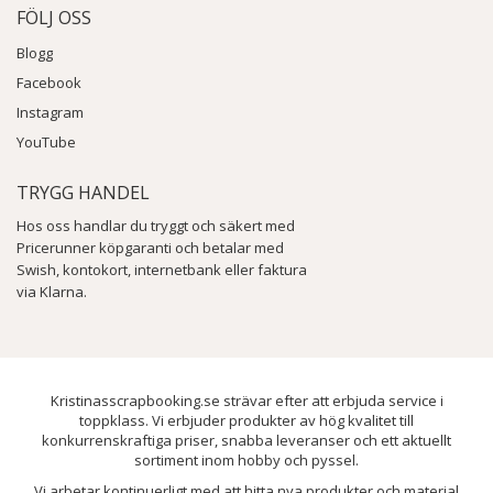
FÖLJ OSS
Blogg
Facebook
Instagram
YouTube
TRYGG HANDEL
Hos oss handlar du tryggt och säkert med
Pricerunner köpgaranti och betalar med
Swish, kontokort, internetbank eller faktura
via Klarna.
Kristinasscrapbooking.se strävar efter att erbjuda service i
toppklass. Vi erbjuder produkter av hög kvalitet till
konkurrenskraftiga priser, snabba leveranser och ett aktuellt
sortiment inom hobby och pyssel.
Vi arbetar kontinuerligt med att hitta nya produkter och material