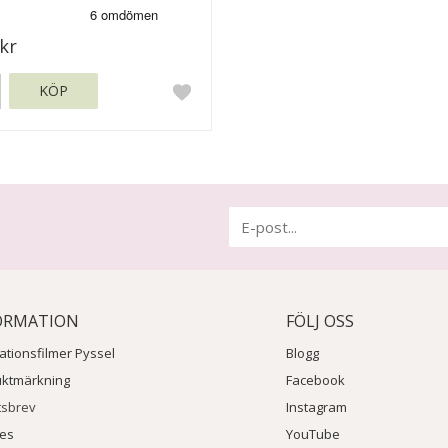
kr
KÖP
ORMATION
FÖLJ OSS
rationsfilmer Pyssel
Blogg
uktmärkning
Facebook
tsbrev
Instagram
ies
YouTube