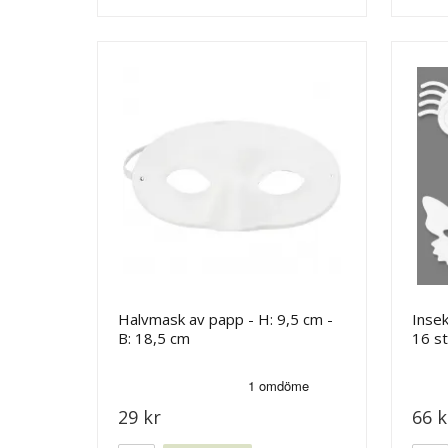
Halvmask av papp - H: 9,5 cm -
Inse
B: 18,5 cm
16 st
29 kr
66 k