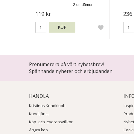
119 kr
236 
KÖP
Prenumerera på vårt nyhetsbrev!
Spännande nyheter och erbjudanden
HANDLA
INF
Kristinas Kundklubb
Inspi
Kundtjänst
Prod
Köp- och leveransvillkor
Nyhe
Ångra köp
Cook