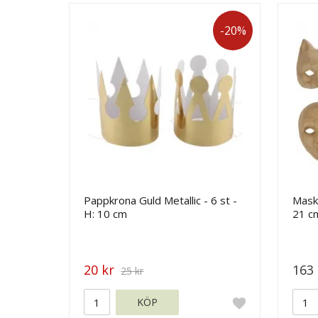
-20%
Pappkrona Guld Metallic - 6 st -
Mask
H: 10 cm
21 cm
20 kr
163 
25 kr
KÖP