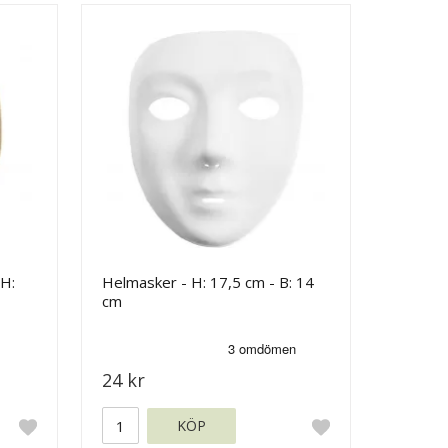
 H:
Helmasker - H: 17,5 cm - B: 14
cm
24 kr
KÖP