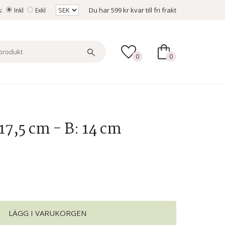
Du har
599 kr
kvar till fri frakt
s:
Inkl
Exkl
0
0
17,5 cm - B: 14 cm
LÄGG I VARUKORGEN