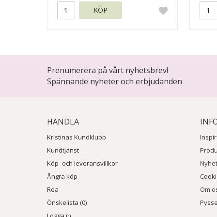
KÖP
Prenumerera på vårt nyhetsbrev!
Spännande nyheter och erbjudanden
HANDLA
INF
Kristinas Kundklubb
Inspi
Kundtjänst
Prod
Köp- och leveransvillkor
Nyhe
Ångra köp
Cook
Rea
Om o
Önskelista (0)
Pysse
Logga in