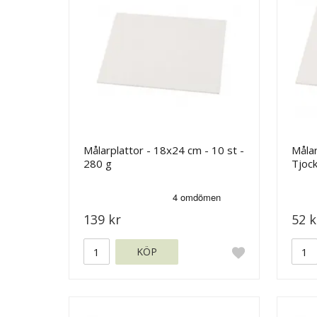
Målarplattor - 18x24 cm - 10 st -
Målar
280 g
Tjock
139 kr
52 k
KÖP