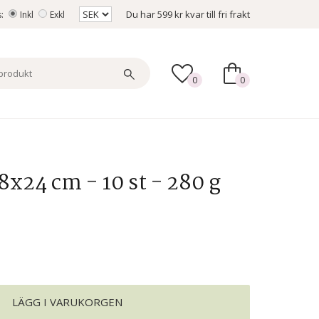
Du har
599 kr
kvar till fri frakt
s:
Inkl
Exkl
0
0
8x24 cm - 10 st - 280 g
LÄGG I VARUKORGEN