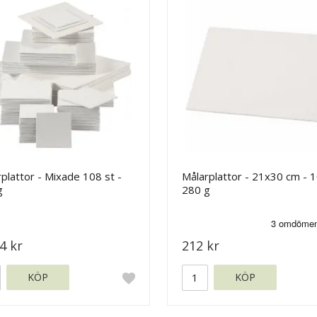
plattor - Mixade 108 st -
Målarplattor - 21x30 cm - 1
g
280 g
4 kr
212 kr
KÖP
KÖP