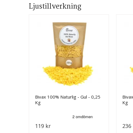
Ljustillverkning
Bivax 100% Naturlig - Gul - 0,25
Bivax
Kg
Kg
119 kr
236 