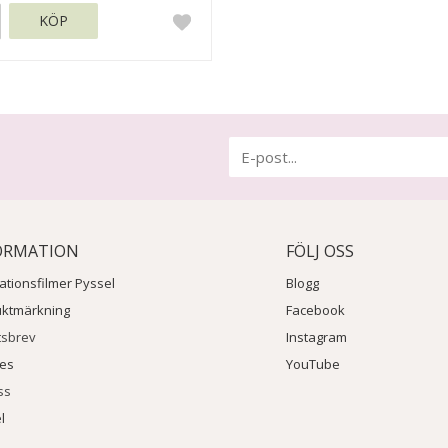
KÖP
ORMATION
FÖLJ OSS
rationsfilmer Pyssel
Blogg
uktmärkning
Facebook
tsbrev
Instagram
ies
YouTube
ss
l