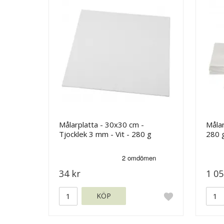
Målarplatta - 30x30 cm -
Målar
Tjocklek 3 mm - Vit - 280 g
280 
34 kr
1 05
KÖP