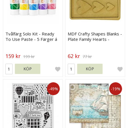
Tvålfärg Solo Kit - Ready
MDF Crafty Shapes Blanks -
To Use Paste - 5 Färger á
Plate Family Hearts -
30 g
Stamperia
159 kr
62 kr
199 kr
77 kr
KÖP
KÖP
-49%
-19%