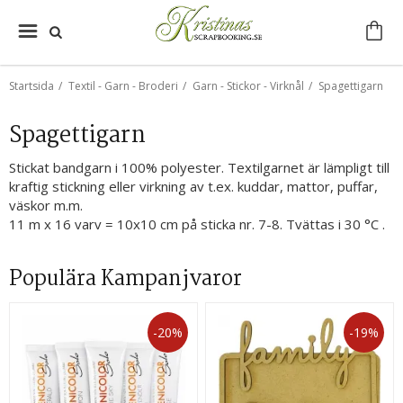
Startsida
/
Textil - Garn - Broderi
/
Garn - Stickor - Virknål
/
Spagettigarn
Spagettigarn
Stickat bandgarn i 100% polyester. Textilgarnet är lämpligt till
kraftig stickning eller virkning av t.ex. kuddar, mattor, puffar,
väskor m.m.
11 m x 16 varv = 10x10 cm på sticka nr. 7-8. Tvättas i 30 °C .
Populära Kampanjvaror
-20%
-19%