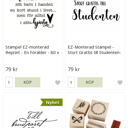
Stämpel EZ-monterad
EZ-Monterad Stämpel -
Reprint - En Förälder - 80 x
Stort Grattis till Studenten-
60 mm
65 x 25 mm
79 kr
79 kr
KÖP
KÖP
Nyhet