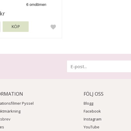
kr
KÖP
ORMATION
FÖLJ OSS
rationsfilmer Pyssel
Blogg
uktmärkning
Facebook
tsbrev
Instagram
ies
YouTube