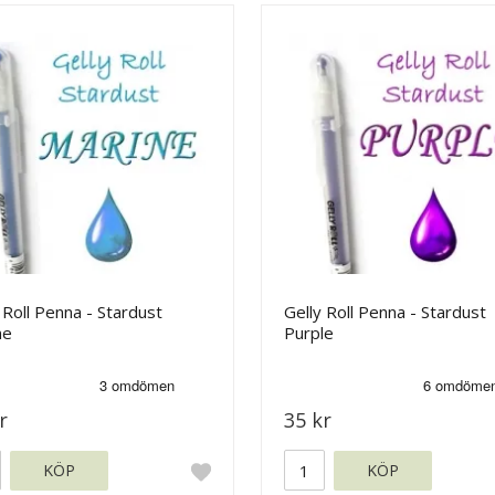
 Roll Penna - Stardust
Gelly Roll Penna - Stardust
ne
Purple
r
35 kr
KÖP
KÖP