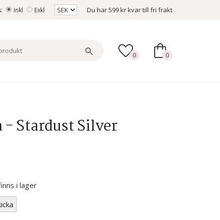
Du har
599 kr
kvar till fri frakt
s:
Inkl
Exkl
0
0
 - Stardust Silver
nns i lager