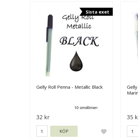
Sista exet
Gelly Roll Penna - Metallic Black
Gelly
Mari
32 kr
35 k
KÖP