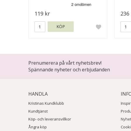
119 kr
236 
KÖP
Prenumerera på vårt nyhetsbrev!
Spännande nyheter och erbjudanden
HANDLA
INF
Kristinas Kundklubb
Inspi
Kundtjänst
Prod
Köp- och leveransvillkor
Nyhe
Ångra köp
Cook