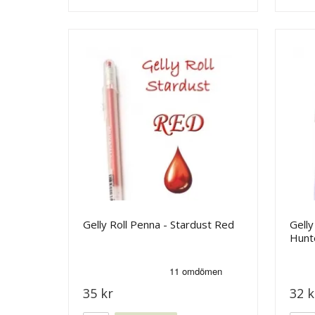
Gelly Roll Penna - Stardust Red
Gelly
Hunt
35 kr
32 k