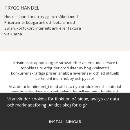
TRYGG HANDEL
Hos oss handlar du tryggt och säkert med
Pricerunner köpgaranti och betalar med
Swish, kontokort, internetbank eller faktura
via Klarna.
Kristinasscrapbooking.se strävar efter att erbjuda service i
toppklass. Vi erbjuder produkter av hög kvalitet till
konkurrenskraftiga priser, snabba leveranser och ett aktuellt
sortiment inom hobby och pyssel.
Vi arbetar kontinuerligt med att hitta nya produkter och material
inom ljustillverkning, scrapbooking, korttillverkning, hobby och
pyssel. Målet är att bredda sortimentet och löpande förbättra och
Vi använder cookies för funktion på sidan, analys av data
utveckla vårt utbud, så att du alltid kan hitta det du behöver hos oss.
och marknadsföring. Är det okej för dig?
INSTÄLLNINGAR