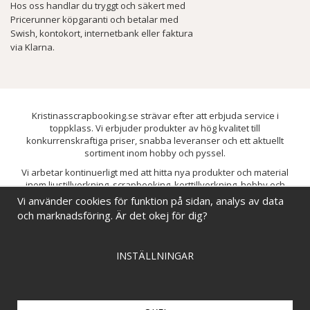
Hos oss handlar du tryggt och säkert med
Pricerunner köpgaranti och betalar med
Swish, kontokort, internetbank eller faktura
via Klarna.
Kristinasscrapbooking.se strävar efter att erbjuda service i
toppklass. Vi erbjuder produkter av hög kvalitet till
konkurrenskraftiga priser, snabba leveranser och ett aktuellt
sortiment inom hobby och pyssel.
Vi arbetar kontinuerligt med att hitta nya produkter och material
inom ljustillverkning, scrapbooking, korttillverkning, hobby och
pyssel. Målet är att bredda sortimentet och löpande förbättra och
Vi använder cookies för funktion på sidan, analys av data
utveckla vårt utbud, så att du alltid kan hitta det du behöver hos oss.
och marknadsföring. Är det okej för dig?
INSTÄLLNINGAR